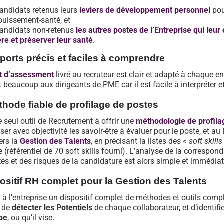
andidats retenus leurs
leviers de développement personnel
pou
uissement-santé, et
andidats non-retenus
les autres postes de l’Entreprise qui leur
ère et préserver leur santé
.
ports précis et faciles à comprendre
t d’assessment
livré au recruteur est clair et adapté à chaque entr
beaucoup aux dirigeants de PME car il est facile à interpréter et
hode fiable de profilage de postes
e seul outil de Recrutement à offrir une
méthodologie de profila
ser avec objectivité les savoir-être à évaluer pour le poste, et au
ers la
Gestion des Talents
, en précisant la listes des «
soft skills
se (référentiel de 70 soft skills fourni). L’analyse de la correspo
és et des risques de la candidature est alors simple et immédia
ositif RH complet pour la Gestion des Talents
 à l’entreprise un dispositif complet de méthodes et outils comp
 de
détecter les Potentiels
de chaque collaborateur, et d’identifi
upe
, ou qu’il vise.