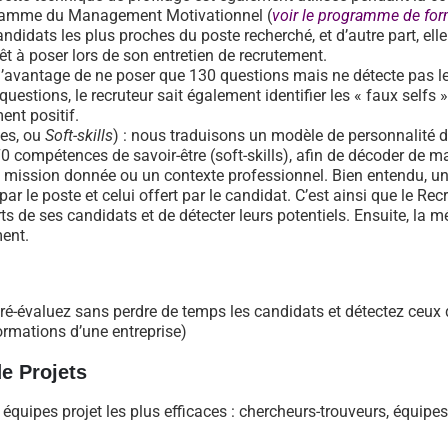
ramme du Management Motivationnel (
voir le programme de fo
andidats les plus proches du poste recherché, et d’autre part, ell
rêt à poser lors de son entretien de recrutement.
l’avantage de ne poser que 130 questions mais ne détecte pas les
estions, le recruteur sait également identifier les « faux selfs »
ent positif.
des, ou
Soft-skills
) : nous traduisons un modèle de personnalité 
0 compétences de savoir-être (soft-skills), afin de décoder de mani
e mission donnée ou un contexte professionnel. Bien entendu, u
par le poste et celui offert par le candidat. C’est ainsi que le Rec
orts de ses candidats et de détecter leurs potentiels. Ensuite, la
ment.
ré-évaluez sans perdre de temps les candidats et détectez ceux 
formations d’une entreprise)
e Projets
uipes projet les plus efficaces : chercheurs-trouveurs, équipes o