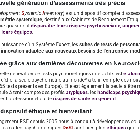
velle génération d’assessments très précis
elopment
S
ystemic
I
nventory
) est un dispositif complet d’asse
métrie systémique
, destiné aux Cabinets de Recrutement Ethi
aire quasiment
disparaitre leurs risques psychosociaux, augment
à leurs équipes
.
a puissance d’un Système Expert, les
suites de tests de personna
 innovation adaptée aux nouveaux besoins de l’entreprise mo
ée grâce aux dernières découvertes en Neurosc
elle génération de tests psychométriques interactifs est
étalonn
t d’elle la seule psychométrie au monde* à tenir compte des nou
65 tests présents en Europe). Elle est également la seule à être 
eule à tenir compte des profils
atypiques
, les
handicaps psychiq
ent professionnel ou de
risques de santé en général
.
dispositif éthique et bienveillant
agement RSE depuis 2005 nous à conduit à développer des solu
 : les suites psychométriques
DeSI
sont bien plus
éthiques
que le