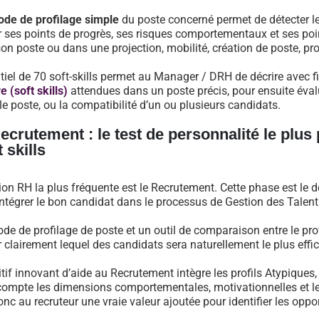
de de profilage simple
du poste concerné permet de détecter le
er ses points de progrès, ses risques comportementaux et ses poin
on poste ou dans une projection, mobilité, création de poste, p
tiel de 70 soft-skills permet au Manager / DRH de décrire avec 
e (soft skills)
attendues dans un poste précis, pour ensuite éval
e poste, ou la compatibilité d’un ou plusieurs candidats.
ecrutement : le test de personnalité le plu
t skills
tion RH la plus fréquente est le Recrutement. Cette phase est le
ntégrer le bon candidat dans le processus de Gestion des Talents
e de profilage de poste et un outil de comparaison entre le prof
er clairement lequel des candidats sera naturellement le plus effi
tif innovant d’aide au Recrutement intègre les profils Atypiques
compte les dimensions comportementales, motivationnelles et les
nc au recruteur une vraie valeur ajoutée pour identifier les oppo