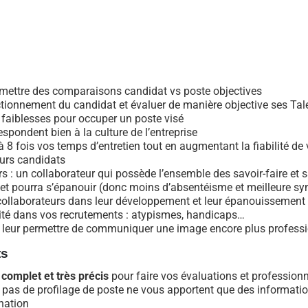
ermettre des comparaisons candidat vs poste objectives
onnement du candidat et évaluer de manière objective ses Talen
 faiblesses pour occuper un poste visé
espondent bien à la culture de l’entreprise
 8 fois vos temps d’entretien tout en augmentant la fiabilité de
eurs candidats
s : un collaborateur qui possède l’ensemble des savoir-faire et s
 et pourra s’épanouir (donc moins d’absentéisme et meilleure syn
collaborateurs dans leur développement et leur épanouissement
rsité dans vos recrutements : atypismes, handicaps…
r leur permettre de communiquer une image encore plus professio
ts
s complet et très précis
pour faire vos évaluations et profession
ent pas de profilage de poste ne vous apportent que des informatio
ination