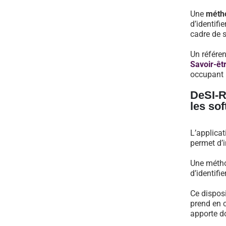
Une
métho
d’identifi
cadre de s
Un référen
Savoir-êtr
occupant l
DeSI-R
les sof
L’applica
permet d’i
Une méthod
d’identifi
Ce disposi
prend en 
apporte do