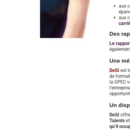
aux c
épano
aux c
carri
Des rap
Le rappor
également 
Une mét
DeSI
est l
de formali
la GPEC v
l’entrepri
opportunit
Un disp
DeSI
offre
Talents
et
qu’il occ