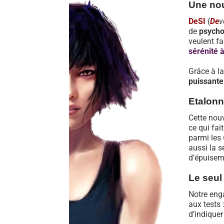
Une nou
DeSI
(
De
v
de
psycho
veulent f
sérénité 
Grâce à l
puissante
Etalonn
Cette nouv
ce qui fai
parmi les 
aussi la s
d’épuisem
Le seul 
Notre eng
aux tests
d’indiquer