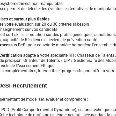
a psychométrie est non manipulable
ses permet de détecter les éventuelles tentatives de manipulations
ises et surtout plus fiables
re votre évaluation sur 20 ou 30 critères si besoin
’enseignement sur vos candidats
soft skills, simulation sur des profils génériques, simulations 
 capacité de Résilience et leviers de prévention santé…
rocessus DeSI
pour couvrir de manière homogène l’ensemble d
ertification
adapté à votre spécialité RH : Chasseur de Talents
e précision, Orienteur de Talents / CIP / Gestionnaire des Mobili
nels de l’Assessment Ethique
s complémentaires, interactifs et progressifs pour offrir à votr
s DeSI-Recrutement
s, permettant de modéliser, évaluer et comprendre :
 PCD (Profil Comportemental Dynamique), est une technique q
Cette technique de profilage est également utilisée pendant la co