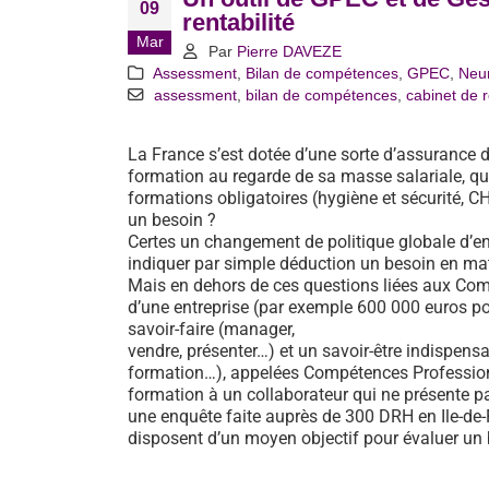
09
rentabilité
Mar
Par
Pierre DAVEZE
Assessment
,
Bilan de compétences
,
GPEC
,
Neu
assessment
,
bilan de compétences
,
cabinet de 
La France s’est dotée d’une sorte d’assurance
formation au regarde de sa masse salariale, qu
formations obligatoires (hygiène et sécurité, CH
un besoin ?
Certes un changement de politique globale d’e
indiquer par simple déduction un besoin en mat
Mais en dehors de ces questions liées aux Comp
d’une entreprise (par exemple 600 000 euros pou
savoir-faire (manager,
vendre, présenter…) et un savoir-être indispensa
formation…), appelées Compétences Professionn
formation à un collaborateur qui ne présente pa
une enquête faite auprès de 300 DRH en Ile-de
disposent d’un moyen objectif pour évaluer un 