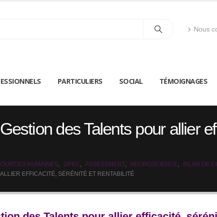
Nous co
ESSIONNELS
PARTICULIERS
SOCIAL
TÉMOIGNAGES
estion des Talents pour allier eff
OURCES HUMAINES
,
GPEC
,
ASSESSMENT
,
NEUROSCIENCE
,
BILAN DE 
ALLIER EFFICACITÉ, SÉRÉNITÉ ET RENTABILITÉ
on des Talents pour allier efficacité, séréni