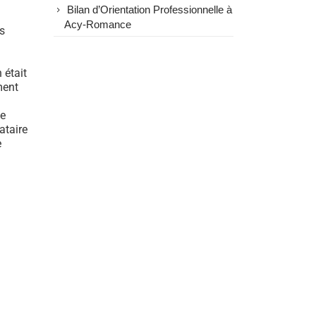
Bilan d’Orientation Professionnelle à
Acy-Romance
s
 était
ment
ue
taire
e