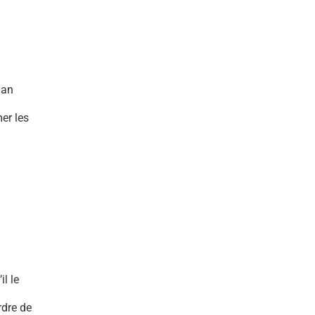
lan
er les
l le
rdre de