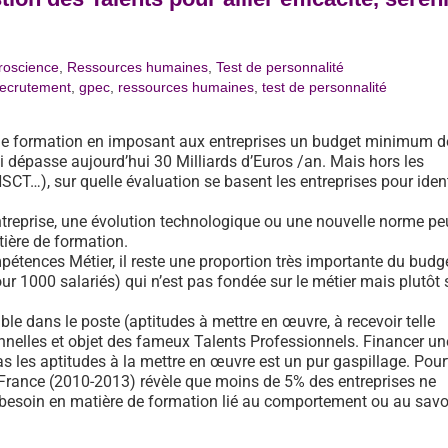
roscience
,
Ressources humaines
,
Test de personnalité
recrutement
,
gpec
,
ressources humaines
,
test de personnalité
 de formation en imposant aux entreprises un budget minimum d
i dépasse aujourd’hui 30 Milliards d’Euros /an. Mais hors les
SCT…), sur quelle évaluation se basent les entreprises pour ident
ntreprise, une évolution technologique ou une nouvelle norme pe
ière de formation.
étences Métier, il reste une proportion très importante du budg
r 1000 salariés) qui n’est pas fondée sur le métier mais plutôt 
ble dans le poste (aptitudes à mettre en œuvre, à recevoir telle
elles et objet des fameux Talents Professionnels. Financer un
s les aptitudes à la mettre en œuvre est un pur gaspillage. Pour
-France (2010-2013) révèle que moins de 5% des entreprises ne
besoin en matière de formation lié au comportement ou au savoi