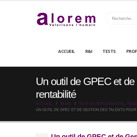
ACCUEIL
R&I
TESTS
PROF
Un outil de GPEC et de G
rentabilité
ACCUEIL
BLOG
TEST DE PERSONNALITÉ
,
RESS
UN OUTIL DE GPEC ET DE GESTION DES TALENTS POUR 
Un outil de GPEC et de Gesti