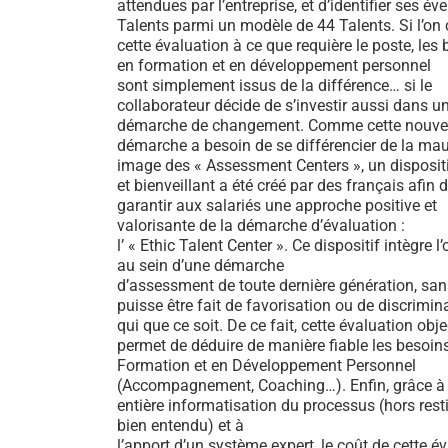
attendues par l’entreprise, et d’identifier ses év
Talents parmi un modèle de 44 Talents. Si l’o
cette évaluation à ce que requière le poste, les
en formation et en développement personnel
sont simplement issus de la différence… si le
collaborateur décide de s’investir aussi dans u
démarche de changement. Comme cette nouve
démarche a besoin de se différencier de la ma
image des « Assessment Centers », un dispositi
et bienveillant a été créé par des français afin 
garantir aux salariés une approche positive et
valorisante de la démarche d’évaluation :
l’ « Ethic Talent Center ». Ce dispositif intègre l
au sein d’une démarche
d’assessment de toute dernière génération, sans
puisse être fait de favorisation ou de discrimin
qui que ce soit. De ce fait, cette évaluation obje
permet de déduire de manière fiable les besoin
Formation et en Développement Personnel
(Accompagnement, Coaching…). Enfin, grâce à
entière informatisation du processus (hors resti
bien entendu) et à
l’apport d’un système expert, le coût de cette é