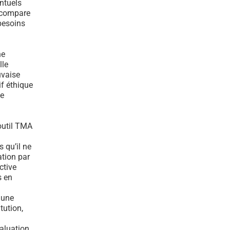
entuels
n compare
 besoins
ne
lle
uvaise
f éthique
de
’outil TMA
 qu’il ne
ation par
ctive
s en
 une
tution,
valuation