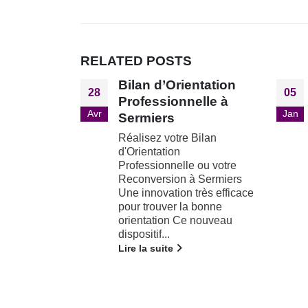
RELATED
POSTS
ntation
Bilan d’Orientation
05
28
lle à
Professionnelle à Le
Jan
Oct
Nautile
Bilan
Réalisez votre Bilan
d'Orientation
 ou votre
Professionnelle ou votre
 Sermiers
Reconversion à Le Nautile
rès efficace
Une innovation très efficace
 bonne
pour trouver la bonne
 nouveau
orientation Ce nouveau...
Lire la suite