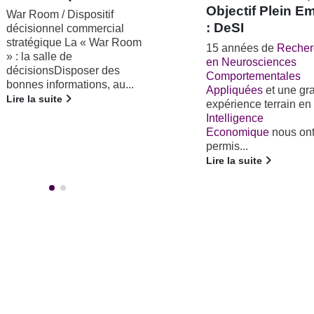
Objectif Plein Emploi
Territoire
: DeSI
Rendre son Territoire
Attractif par la Gestio
15 années de
Recherche
Talents Notre Progr
en Neurosciences
de Recherche en
Comportementales
neurosciences
Appliquées
et une grande
comportementales no
expérience terrain en
permis d'innover dans.
Intelligence
Lire la suite
Economique
nous ont
permis...
Lire la suite