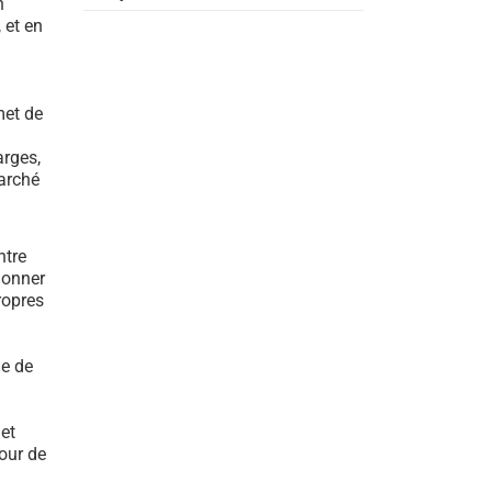
n
 et en
met de
arges,
marché
ntre
donner
ropres
ne de
et
our de