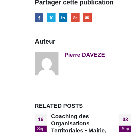
Partager cette publication
Auteur
Pierre DAVEZE
RELATED
POSTS
es
War Room : le Coeur
03
14
ns
de l’Intelligence
Sep
Oct
 • Mairie,
Economique