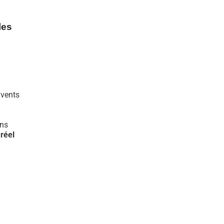
les
 vents
ons
réel