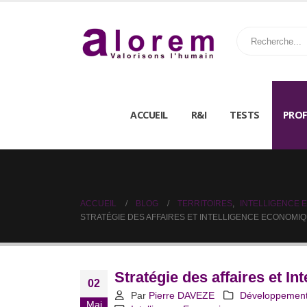
ACCUEIL
R&I
TESTS
PROF
ACCUEIL
BLOG
TERRITOIRES
,
INTELLIGENCE 
STRATÉGIE DES AFFAIRES ET INTELLIGENCE ECONOMI
Stratégie des affaires et I
02
Par
Pierre DAVEZE
Développemen
Mai