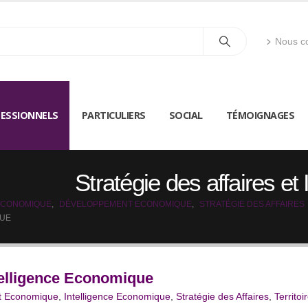
Nous co
ESSIONNELS
PARTICULIERS
SOCIAL
TÉMOIGNAGES
Stratégie des affaires e
ECONOMIQUE
,
DÉVELOPPEMENT ECONOMIQUE
,
STRATÉGIE DES AFFAIRES
QUE
ntelligence Economique
t Economique
,
Intelligence Economique
,
Stratégie des Affaires
,
Territoi