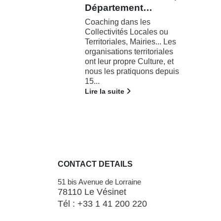
nt…
War Room / Dispositif
décisionnel commercial
les
stratégique La « War Room
cales ou
» : la salle de
iries... Les
décisionsDisposer des
ritoriales
bonnes informations, au...
Culture, et
Lire la suite
uons depuis
CONTACT DETAILS
51 bis Avenue de Lorraine
78110 Le Vésinet
Tél : +33 1 41 200 220