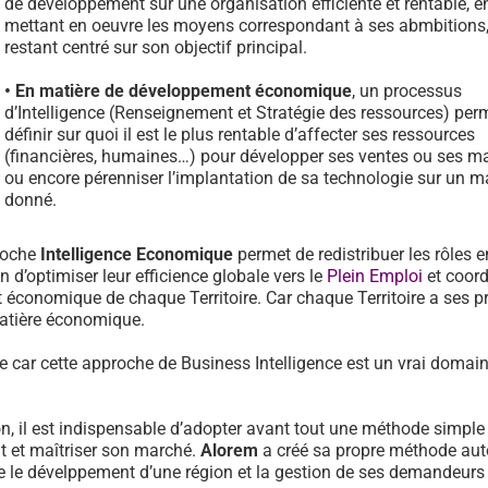
de développement sur une organisation efficiente et rentable, e
mettant en oeuvre les moyens correspondant à ses abmbitions,
restant centré sur son objectif principal.
• En matière de développement économique
, un processus
d’Intelligence (Renseignement et Stratégie des ressources) per
définir sur quoi il est le plus rentable d’affecter ses ressources
(financières, humaines…) pour développer ses ventes ou ses m
ou encore pérenniser l’implantation de sa technologie sur un 
donné.
proche
Intelligence Economique
permet de redistribuer les rôles e
 d’optimiser leur efficience globale vers le
Plein Emploi
et coor
économique de chaque Territoire. Car chaque Territoire a ses p
matière économique.
nce car cette approche de Business Intelligence est un vrai domai
n, il est indispensable d’adopter avant tout une méthode simple 
t et maîtriser son marché.
Alorem
a créé sa propre méthode aut
e le dévelppement d’une région et la gestion de ses demandeurs