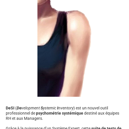
DeSI
(
De
velopment
S
ystemic
I
nventory
) est un nouvel outil
professionnel de
psychométrie systémique
destiné aux équipes
RH et aux Managers.
Grâce à la puissance d’un Système Expert, cette
suite de tests de