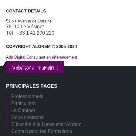
CONTACT DETAILS
51 bis Avenue de Lorraine
78110 Le Vésinet
Tél : +33 1 41 200 220
COPYRIGHT ALOREM © 2005-2024
Adn Digital Consultant en référencement
Valorisons l'Humain !
PRINCIPALES PAGES
Professionnels
Particuliers
Le Cabinet
Nous contacter
S’inscrire à la Newsletter Alorem
Contact pour les Formations