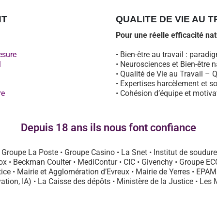
NT
QUALITE DE VIE AU T
Pour une réelle efficacité nat
esure
• Bien-être au travail : parad
l
• Neurosciences et Bien-être n
• Qualité de Vie au Travail –
• Expertises harcèlement et so
re
• Cohésion d’équipe et motiva
Depuis 18 ans ils nous font confiance
Groupe La Poste • Groupe Casino • La Snet • Institut de soudure •
cox • Beckman Coulter • MediContur • CIC • Givenchy • Groupe E
stice • Mairie et Agglomération d’Evreux • Mairie de Yerres • EPA
tion, IA) • La Caisse des dépôts • Ministère de la Justice • Les