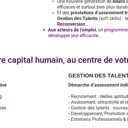
Une nouvelle génération de
Bilans
efficaces et surtout bien plus dura
Et des
prestations d’assessment t
Gestion des Talents
(soft skills) : 
Reconversion
…
Aux acteurs de l’emploi
, un
programme e
développer leur efficacité…
re capital humain, au centre de vot
GESTION DES TALEN
tive
Démarche d’assessment indiv
g
• Recrutement : réelles aptit
• Assessment, attractivité et 
nes
• Gestion des talents : nouv
• Développement, Promotion e
• Entretiens Professionnels &