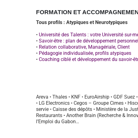
FORMATION ET ACCOMPAGNEME
Tous profils : Atypiques et Neurotypiques
•
Université des Talents : votre Université sur-m
•
Savoir-être : plan de développement personne
•
Relation collaborative, Managériale, Client
•
Pédagogie individualisée
,
profils atypiques
•
Coaching ciblé et développement du savoir-êt
Areva • Thales • KNF • EuroAirship • GDF Suez • 
• LG Electronics • Cegos – Groupe Cimes • His
servie • Caisse des dépôts • Ministère de la Ju
Restaurants • Another Brain (Recherche & Innova
l’Emploi du Gabon…