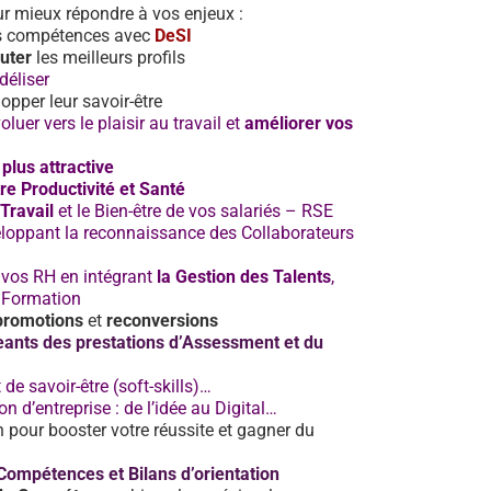
ur mieux répondre à vos enjeux :
os compétences avec
DeSI
uter
les meilleurs profils
idéliser
opper leur savoir-être
luer vers le plaisir au travail et
améliorer vos
 plus attractive
tre Productivité et Santé
Travail
et le Bien-être de vos salariés – RSE
loppant la reconnaissance des Collaborateurs
 vos RH en intégrant
la Gestion des Talents
,
a Formation
promotions
et
reconversions
geants des prestations d’Assessment et du
 de savoir-être (soft-skills)…
d’entreprise : de l’idée au Digital…
pour booster votre réussite et gagner du
 Compétences et Bilans d’orientation