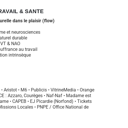
RAVAIL & SANTE
urelle dans le plaisir (flow)
igme et neurosciences
aturel durable
 QVT & NAO
uffrance au travail
tion intrinsèque
 Aristot • M6 • Publicis • VitrineMedia • Orange
CCE : Azzaro, Courèges • Naf-Naf • Madame est
Marne • CAPEB • EJ Picardie (Norfond) • Tickets
 Missions Locales • PNPE / Office National de