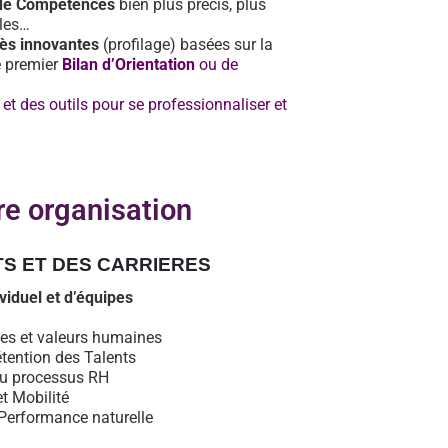
 de Compétences
bien plus précis, plus
bles…
rès innovantes
(profilage) basées sur la
le premier
Bilan d’Orientation
ou de
t des outils pour se professionnaliser et
re organisation
TS ET DES CARRIERES
iduel et d’équipes
udes et valeurs humaines
rétention des Talents
eau processus RH
t Mobilité
 Performance naturelle