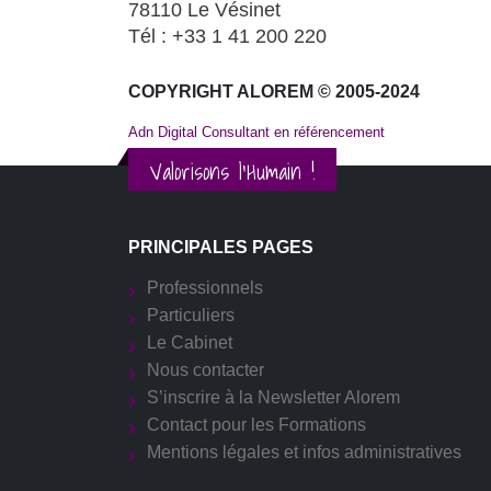
78110 Le Vésinet
Tél : +33 1 41 200 220
COPYRIGHT ALOREM © 2005-2024
Adn Digital Consultant en référencement
Valorisons l'Humain !
PRINCIPALES PAGES
Professionnels
Particuliers
Le Cabinet
Nous contacter
S’inscrire à la Newsletter Alorem
Contact pour les Formations
Mentions légales et infos administratives