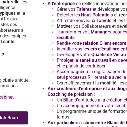
naturelle
, les
A l’entreprise
de réelles innovations po
elligence
Gérer vos
Talents
et développer v
typiques
et la
Détecter les
Haut-Potentiels
et
recr
offre aux
Attirer de nouveaux
Talents
et les f
istes des
Motiver
vos Collaborateurs et dével
laborateurs à
Transformer vos
Managers
pour évo
on des équipes
résultats
t santé
.
Rendre votre
relation Client encore
Identifier vos
leviers d’équilibre en
 ?
Développer votre
Qualité de Vie au 
Protéger la
santé au travail
en déve
I
et le plaisir de contribuer
Accompagner à la digitalisation de
seul processus RH rentable avec l
globale unique,
Gérer efficacement la
mobilité
, les
 Humaines.
Aux créateurs d’entreprise et aux diri
Coaching de précision
:
 cabinet…
Un Bilan d’aptitudes à la création et
Un accompagnement à votre création 
Un programme unique de formation 
temps
 Job Board
Aux particuliers : choix entre Blans de