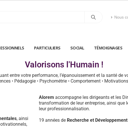
Nous co
ESSIONNELS
PARTICULIERS
SOCIAL
TÉMOIGNAGES
Valorisons l'Humain !
ant entre votre performance, l’épanouissement et la santé de v
ences • Pédagogie • Psychométrie • Comportement • Motivations 
Alorem
accompagne les dirigeants et les D
transformation de leur entreprise, ainsi qu
leur professionnalisation.
mentales
, ainsi
19 années de
Recherche et Développement
tivationnels,