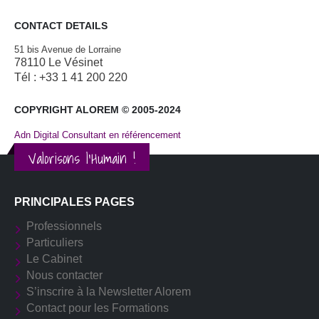
CONTACT DETAILS
51 bis Avenue de Lorraine
78110 Le Vésinet
Tél : +33 1 41 200 220
COPYRIGHT ALOREM © 2005-2024
Adn Digital Consultant en référencement
Valorisons l'Humain !
PRINCIPALES PAGES
Professionnels
Particuliers
Le Cabinet
Nous contacter
S’inscrire à la Newsletter Alorem
Contact pour les Formations