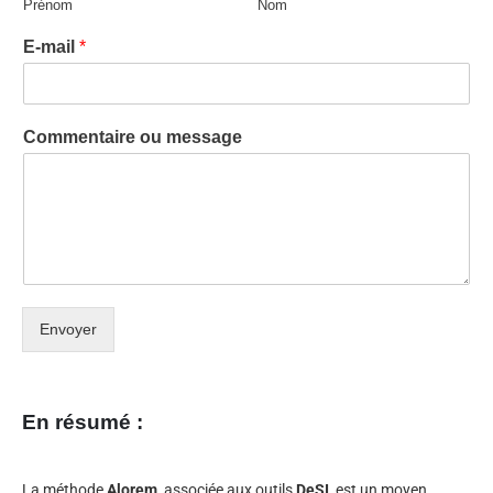
Prénom
Nom
E-mail
*
Commentaire ou message
Envoyer
En résumé :
La méthode
Alorem
, associée aux outils
DeSI
, est un moyen