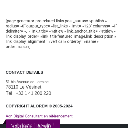
[page-generator-pro-related-links post_status= »publish »
radius= »0″ output_type= »list_links » limit= »123″ columns= »4″
delimiter= », » link_title= »%title% » link_anchor_title= »%title% »
link_display_order= »link_title,featured_image,link_description »
link_display_alignment= »vertical » orderby= »name »
order= »asc »]
CONTACT DETAILS
51 bis Avenue de Lorraine
78110 Le Vésinet
Tél : +33 1 41 200 220
COPYRIGHT ALOREM © 2005-2024
Adn Digital Consultant en référencement
Valorisons l'Humain !