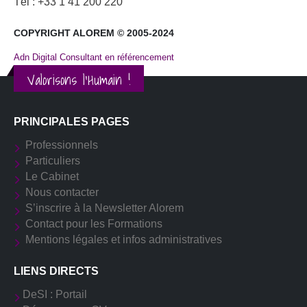
Tél : +33 1 41 200 220
COPYRIGHT ALOREM © 2005-2024
Adn Digital Consultant en référencement
Valorisons l'Humain !
PRINCIPALES PAGES
Professionnels
Particuliers
Le Cabinet
Nous contacter
S’inscrire à la Newsletter Alorem
Contact pour les Formations
Mentions légales et infos administratives
LIENS DIRECTS
DeSI : Portail