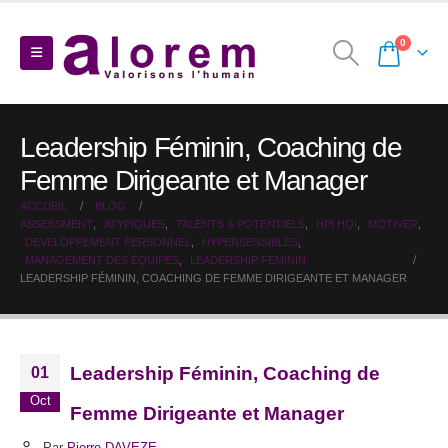
0
Leadership Féminin, Coaching de
Femme Dirigeante et Manager
ACCUEIL
BLOG
ASSESSMENT
,
ATYPIQUES
,
TALENTS & POTENTIELS
,
HPI HQI
,
MOTIVER
,
DEVELOPPEMENT PERSONNEL
,
HYPERSENSIBLES
,
MANAGEMENT DES ÉQUIPES
,
LEADERSHIP FÉMININ
LEADERSHIP FÉMININ, COACHING DE FEMME DIRIGEANTE ET MANAGER
Leadership Féminin, Coaching de
01
Oct
Femme Dirigeante et Manager
Par
Pierre DAVEZE