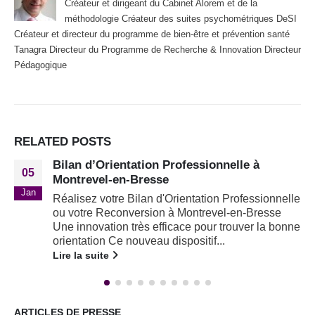
Créateur et dirigeant du Cabinet Alorem et de la
méthodologie Créateur des suites psychométriques DeSI
Créateur et directeur du programme de bien-être et prévention santé
Tanagra Directeur du Programme de Recherche & Innovation Directeur
Pédagogique
RELATED
POSTS
ofessionnelle à
Cessons de recruter ave
07
méthodes RH !
Juil
ientation Professionnelle
Sortons des vieilles méth
 Montrevel-en-Bresse
dynamique des soft-skills 
ace pour trouver la bonne
l'aveugleCessons de prom
positif...
collaborateurs à...
Lire la suite
ARTICLES DE PRESSE