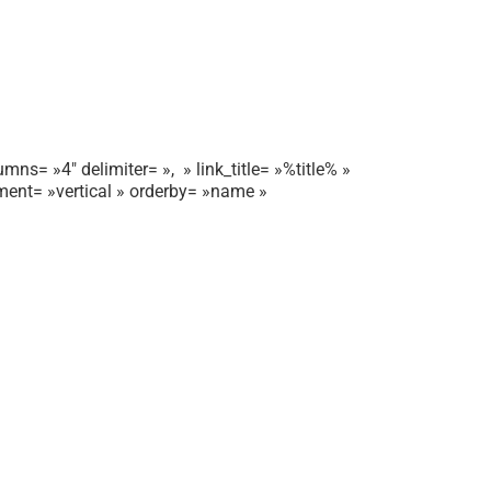
mns= »4″ delimiter= », » link_title= »%title% »
gnment= »vertical » orderby= »name »