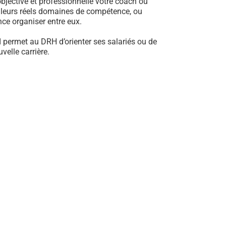
jective et professionnelle votre coach ou
e leurs réels domaines de compétence, ou
ance organiser entre eux.
I permet au DRH d’orienter ses salariés ou de
elle carrière.