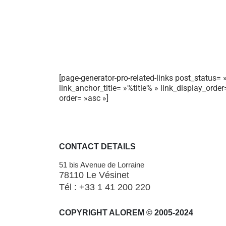
[page-generator-pro-related-links post_status= »
link_anchor_title= »%title% » link_display_orde
order= »asc »]
CONTACT DETAILS
51 bis Avenue de Lorraine
78110 Le Vésinet
Tél : +33 1 41 200 220
COPYRIGHT ALOREM © 2005-2024