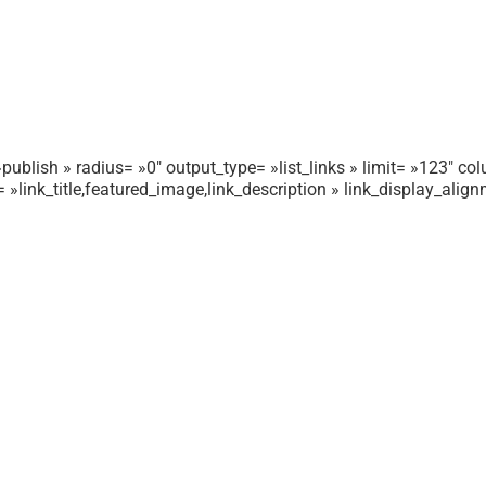
publish » radius= »0″ output_type= »list_links » limit= »123″ colu
r= »link_title,featured_image,link_description » link_display_ali