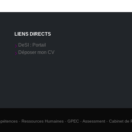
LIENS DIRECTS
DeSI : Portail
Déposer mon CV
mpétences
-
Ressources Humaines
-
GPEC
-
Assessment
-
Cabinet de 