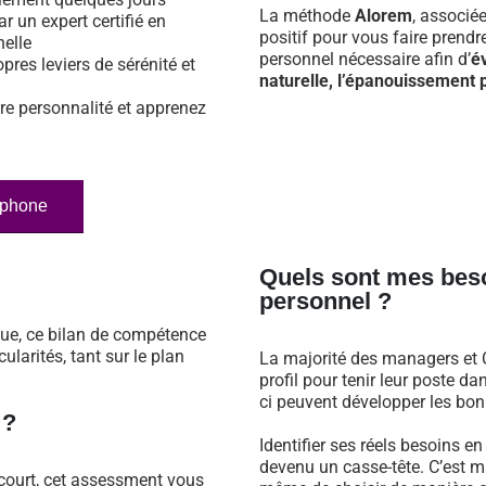
La méthode
Alorem
, associé
ar un expert certifié en
positif pour vous faire prend
nelle
personnel nécessaire afin d’
é
opres leviers de sérénité et
naturelle, l’épanouissement p
re personnalité et apprenez
éphone
Quels sont mes bes
personnel ?
que, ce bilan de compétence
larités, tant sur le plan
La majorité des managers et C
profil pour tenir leur poste 
ci peuvent développer les bonn
 ?
Identifier ses réels besoins e
devenu un casse-tête. C’est m
ncourt, cet assessment vous