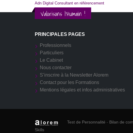
Adn Digital Consultant en référencement
Valorisons l'Humain !
PRINCIPALES PAGES
Professionnels
Particuliers
Le Cabinet
Nous contacter
S’inscrire à la Newsletter Alorem
Contact pour les Formations
Mentions légales et infos administratives
Test de Personnalité
-
Bilan de co
Skills