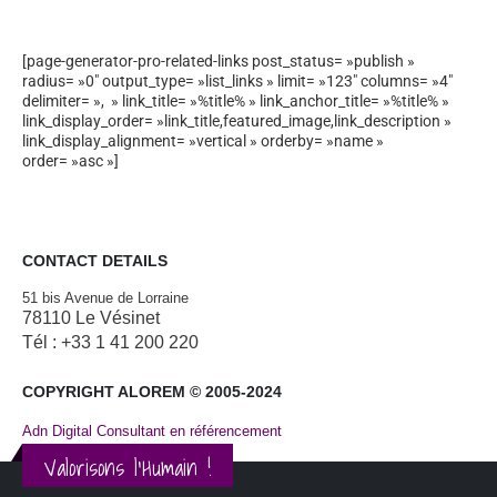
[page-generator-pro-related-links post_status= »publish »
radius= »0″ output_type= »list_links » limit= »123″ columns= »4″
delimiter= », » link_title= »%title% » link_anchor_title= »%title% »
link_display_order= »link_title,featured_image,link_description »
link_display_alignment= »vertical » orderby= »name »
order= »asc »]
CONTACT DETAILS
51 bis Avenue de Lorraine
78110 Le Vésinet
Tél : +33 1 41 200 220
COPYRIGHT ALOREM © 2005-2024
Adn Digital Consultant en référencement
Valorisons l'Humain !