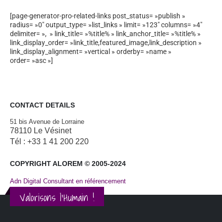
[page-generator-pro-related-links post_status= »publish »
radius= »0″ output_type= »list_links » limit= »123″ columns= »4″
delimiter= », » link_title= »%title% » link_anchor_title= »%title% »
link_display_order= »link_title,featured_image,link_description »
link_display_alignment= »vertical » orderby= »name »
order= »asc »]
CONTACT DETAILS
51 bis Avenue de Lorraine
78110 Le Vésinet
Tél : +33 1 41 200 220
COPYRIGHT ALOREM © 2005-2024
Adn Digital Consultant en référencement
Valorisons l'Humain !