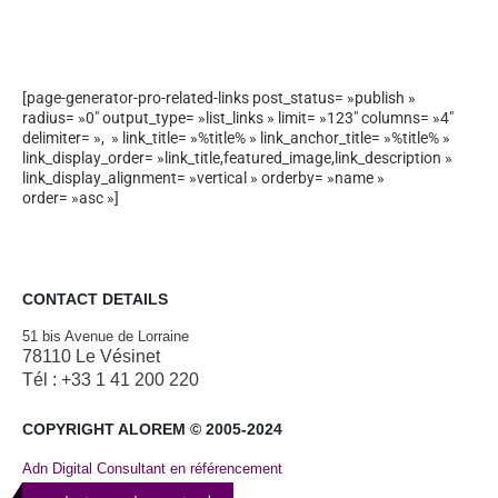
[page-generator-pro-related-links post_status= »publish »
radius= »0″ output_type= »list_links » limit= »123″ columns= »4″
delimiter= », » link_title= »%title% » link_anchor_title= »%title% »
link_display_order= »link_title,featured_image,link_description »
link_display_alignment= »vertical » orderby= »name »
order= »asc »]
CONTACT DETAILS
51 bis Avenue de Lorraine
78110 Le Vésinet
Tél : +33 1 41 200 220
COPYRIGHT ALOREM © 2005-2024
Adn Digital Consultant en référencement