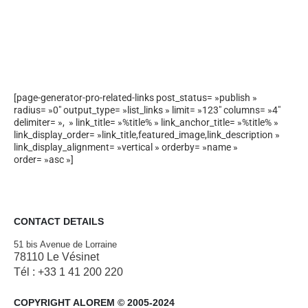
[page-generator-pro-related-links post_status= »publish »
radius= »0″ output_type= »list_links » limit= »123″ columns= »4″
delimiter= », » link_title= »%title% » link_anchor_title= »%title% »
link_display_order= »link_title,featured_image,link_description »
link_display_alignment= »vertical » orderby= »name »
order= »asc »]
CONTACT DETAILS
51 bis Avenue de Lorraine
78110 Le Vésinet
Tél : +33 1 41 200 220
COPYRIGHT ALOREM © 2005-2024