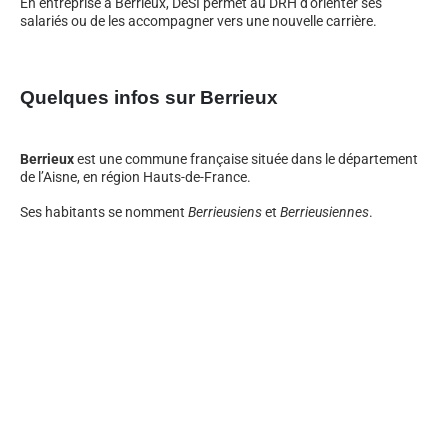
En entreprise à Berrieux, DeSI permet au DRH d’orienter ses
salariés ou de les accompagner vers une nouvelle carrière.
Quelques infos sur Berrieux
Berrieux
est une commune française située dans le département
de l’Aisne, en région Hauts-de-France.
Ses habitants se nomment
Berrieusiens
et
Berrieusiennes
.