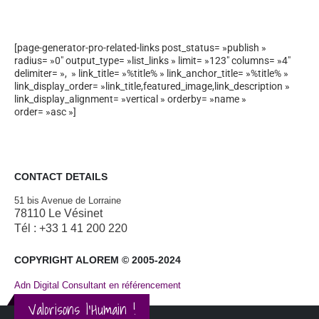
[page-generator-pro-related-links post_status= »publish »
radius= »0″ output_type= »list_links » limit= »123″ columns= »4″
delimiter= », » link_title= »%title% » link_anchor_title= »%title% »
link_display_order= »link_title,featured_image,link_description »
link_display_alignment= »vertical » orderby= »name »
order= »asc »]
CONTACT DETAILS
51 bis Avenue de Lorraine
78110 Le Vésinet
Tél : +33 1 41 200 220
COPYRIGHT ALOREM © 2005-2024
Adn Digital Consultant en référencement
Valorisons l'Humain !