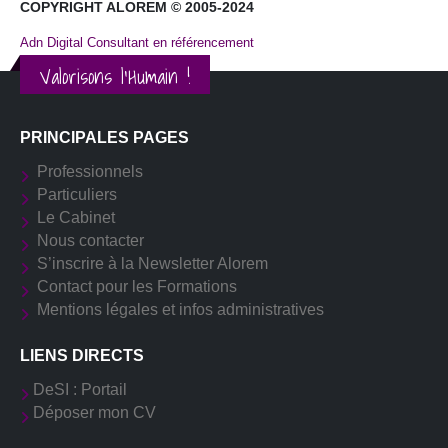
COPYRIGHT ALOREM © 2005-2024
Adn Digital Consultant en référencement
Valorisons l'Humain !
PRINCIPALES PAGES
Professionnels
Particuliers
Le Cabinet
Nous contacter
S’inscrire à la Newsletter Alorem
Contact pour les Formations
Mentions légales et infos administratives
LIENS DIRECTS
DeSI : Portail
Déposer mon CV