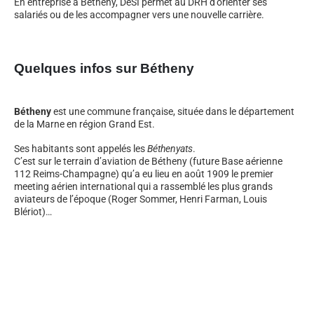
En entreprise à Bétheny, DeSI permet au DRH d’orienter ses
salariés ou de les accompagner vers une nouvelle carrière.
Quelques infos sur Bétheny
Bétheny
est une commune française, située dans le département
de la Marne en région Grand Est.
Ses habitants sont appelés les
Béthenyats
.
C’est sur le terrain d’aviation de Bétheny (future Base aérienne
112 Reims-Champagne) qu’a eu lieu en août 1909 le premier
meeting aérien international qui a rassemblé les plus grands
aviateurs de l’époque (Roger Sommer, Henri Farman, Louis
Blériot)…