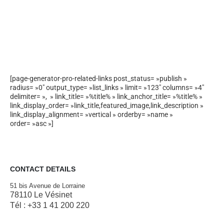
[page-generator-pro-related-links post_status= »publish »
radius= »0″ output_type= »list_links » limit= »123″ columns= »4″
delimiter= », » link_title= »%title% » link_anchor_title= »%title% »
link_display_order= »link_title,featured_image,link_description »
link_display_alignment= »vertical » orderby= »name »
order= »asc »]
CONTACT DETAILS
51 bis Avenue de Lorraine
78110 Le Vésinet
Tél : +33 1 41 200 220