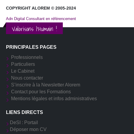
COPYRIGHT ALOREM © 2005-2024
Adn Digital Consultant en référencement
Valorisons l'Humain !
PRINCIPALES PAGES
Professionnels
Particuliers
Le Cabinet
Nous contacter
S’inscrire à la Newsletter Alorem
Contact pour les Formations
Mentions légales et infos administratives
LIENS DIRECTS
DeSI : Portail
Déposer mon CV