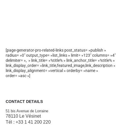
[page-generator-pro-related-links post_status= »publish »
radius= »0″ output_type= »list_links » limit= »123″ columns= »4″
delimiter= », » link_title= »%title% » link_anchor_title= »%title% »
link_display_order= »link_title,featured_image,link_description »
link_display_alignment= »vertical » orderby= »name »
order= »asc »]
CONTACT DETAILS
51 bis Avenue de Lorraine
78110 Le Vésinet
Tél : +33 1 41 200 220