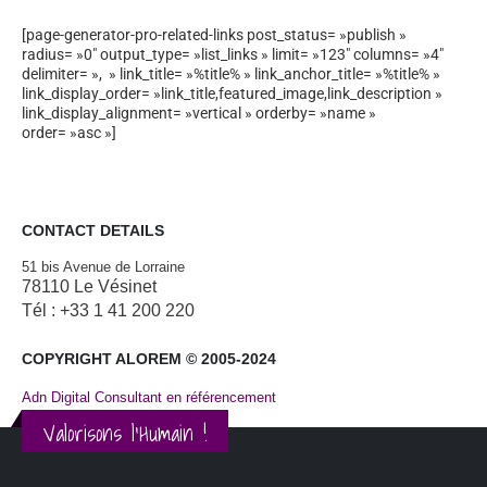
[page-generator-pro-related-links post_status= »publish »
radius= »0″ output_type= »list_links » limit= »123″ columns= »4″
delimiter= », » link_title= »%title% » link_anchor_title= »%title% »
link_display_order= »link_title,featured_image,link_description »
link_display_alignment= »vertical » orderby= »name »
order= »asc »]
CONTACT DETAILS
51 bis Avenue de Lorraine
78110 Le Vésinet
Tél : +33 1 41 200 220
COPYRIGHT ALOREM © 2005-2024
Adn Digital Consultant en référencement
Valorisons l'Humain !