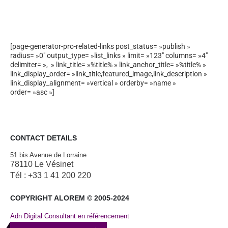
[page-generator-pro-related-links post_status= »publish »
radius= »0″ output_type= »list_links » limit= »123″ columns= »4″
delimiter= », » link_title= »%title% » link_anchor_title= »%title% »
link_display_order= »link_title,featured_image,link_description »
link_display_alignment= »vertical » orderby= »name »
order= »asc »]
CONTACT DETAILS
51 bis Avenue de Lorraine
78110 Le Vésinet
Tél : +33 1 41 200 220
COPYRIGHT ALOREM © 2005-2024
Adn Digital Consultant en référencement