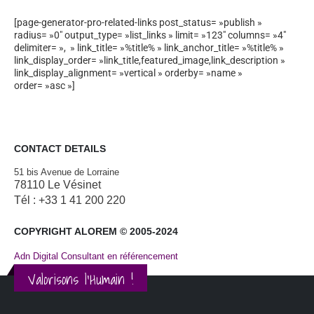
[page-generator-pro-related-links post_status= »publish »
radius= »0″ output_type= »list_links » limit= »123″ columns= »4″
delimiter= », » link_title= »%title% » link_anchor_title= »%title% »
link_display_order= »link_title,featured_image,link_description »
link_display_alignment= »vertical » orderby= »name »
order= »asc »]
CONTACT DETAILS
51 bis Avenue de Lorraine
78110 Le Vésinet
Tél : +33 1 41 200 220
COPYRIGHT ALOREM © 2005-2024
Adn Digital Consultant en référencement
Valorisons l'Humain !