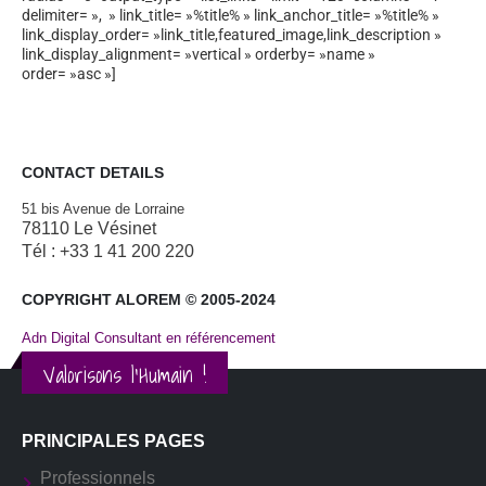
delimiter= », » link_title= »%title% » link_anchor_title= »%title% »
link_display_order= »link_title,featured_image,link_description »
link_display_alignment= »vertical » orderby= »name »
order= »asc »]
CONTACT DETAILS
51 bis Avenue de Lorraine
78110 Le Vésinet
Tél : +33 1 41 200 220
COPYRIGHT ALOREM © 2005-2024
Adn Digital Consultant en référencement
Valorisons l'Humain !
PRINCIPALES PAGES
Professionnels