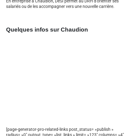
En entreprise à Chaudion, DeSI permet au DRH d’orienter ses
salariés ou de les accompagner vers une nouvelle carrière.
Quelques infos sur Chaudion
[page-generator-pro-related-links post_status= »publish »
radius= »0″ output_type= »list_links » limit= »123″ columns= »4″