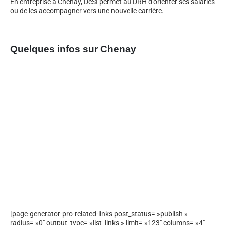
En entreprise à Chenay, DeSI permet au DRH d’orienter ses salariés
ou de les accompagner vers une nouvelle carrière.
Quelques infos sur Chenay
[page-generator-pro-related-links post_status= »publish »
radius= »0″ output_type= »list_links » limit= »123″ columns= »4″