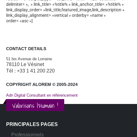
delimiter= », » link_title= »%title% » link_anchor_title= »%title% »
link_display_order= »link_title,featured_image,link_description »
link_display_alignment= »vertical » orderby= »name »
order= »asc »]
CONTACT DETAILS
51 bis Avenue de Lorraine
78110 Le Vésinet
Tél : +33 1 41 200 220
COPYRIGHT ALOREM © 2005-2024
Adn Digital Consultant en référencement
Valorisons l'Humain !
PRINCIPALES PAGES
Professionnels