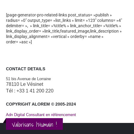
[page-generator-pro-related-links post_status= »publish »
radius= »0″ output_type= »list_links » limit= »123″ columns= »4″
delimiter= », » link_title= »%title% » link_anchor_title= »%title% »
link_display_order= »link_title,featured_image,link_description »
link_display_alignment= »vertical » orderby= »name »
order= »asc »]
CONTACT DETAILS
51 bis Avenue de Lorraine
78110 Le Vésinet
Tél : +33 1 41 200 220
COPYRIGHT ALOREM © 2005-2024
Adn Digital Consultant en référencement
Valorisons l'Humain !