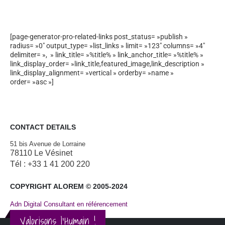
[page-generator-pro-related-links post_status= »publish »
radius= »0″ output_type= »list_links » limit= »123″ columns= »4″
delimiter= », » link_title= »%title% » link_anchor_title= »%title% »
link_display_order= »link_title,featured_image,link_description »
link_display_alignment= »vertical » orderby= »name »
order= »asc »]
CONTACT DETAILS
51 bis Avenue de Lorraine
78110 Le Vésinet
Tél : +33 1 41 200 220
COPYRIGHT ALOREM © 2005-2024
Adn Digital Consultant en référencement
Valorisons l'Humain !