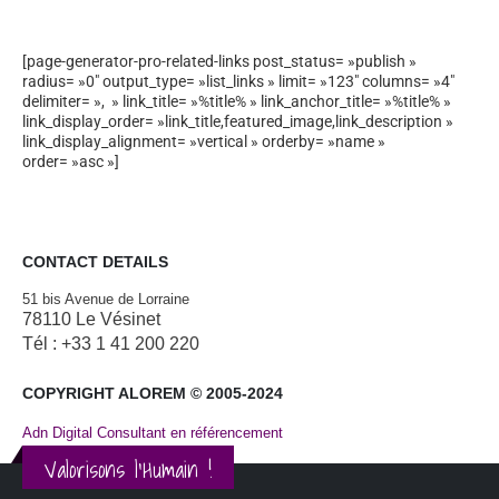
[page-generator-pro-related-links post_status= »publish »
radius= »0″ output_type= »list_links » limit= »123″ columns= »4″
delimiter= », » link_title= »%title% » link_anchor_title= »%title% »
link_display_order= »link_title,featured_image,link_description »
link_display_alignment= »vertical » orderby= »name »
order= »asc »]
CONTACT DETAILS
51 bis Avenue de Lorraine
78110 Le Vésinet
Tél : +33 1 41 200 220
COPYRIGHT ALOREM © 2005-2024
Adn Digital Consultant en référencement
Valorisons l'Humain !