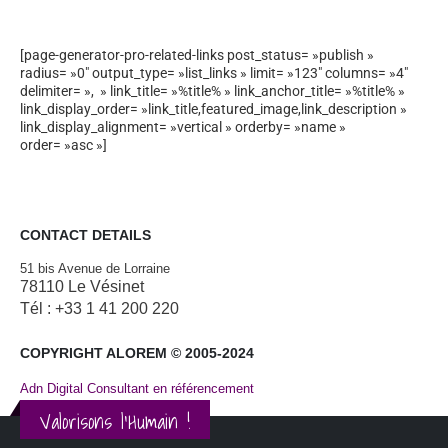
[page-generator-pro-related-links post_status= »publish »
radius= »0″ output_type= »list_links » limit= »123″ columns= »4″
delimiter= », » link_title= »%title% » link_anchor_title= »%title% »
link_display_order= »link_title,featured_image,link_description »
link_display_alignment= »vertical » orderby= »name »
order= »asc »]
CONTACT DETAILS
51 bis Avenue de Lorraine
78110 Le Vésinet
Tél : +33 1 41 200 220
COPYRIGHT ALOREM © 2005-2024
Adn Digital Consultant en référencement
Valorisons l'Humain !