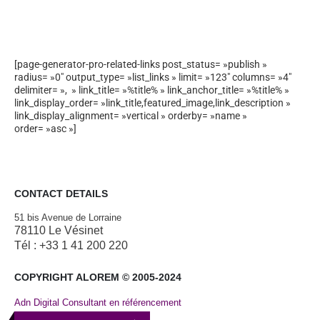
[page-generator-pro-related-links post_status= »publish »
radius= »0″ output_type= »list_links » limit= »123″ columns= »4″
delimiter= », » link_title= »%title% » link_anchor_title= »%title% »
link_display_order= »link_title,featured_image,link_description »
link_display_alignment= »vertical » orderby= »name »
order= »asc »]
CONTACT DETAILS
51 bis Avenue de Lorraine
78110 Le Vésinet
Tél : +33 1 41 200 220
COPYRIGHT ALOREM © 2005-2024
Adn Digital Consultant en référencement