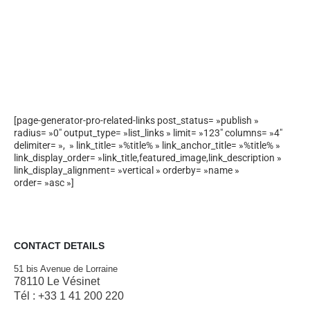
[page-generator-pro-related-links post_status= »publish »
radius= »0″ output_type= »list_links » limit= »123″ columns= »4″
delimiter= », » link_title= »%title% » link_anchor_title= »%title% »
link_display_order= »link_title,featured_image,link_description »
link_display_alignment= »vertical » orderby= »name »
order= »asc »]
CONTACT DETAILS
51 bis Avenue de Lorraine
78110 Le Vésinet
Tél : +33 1 41 200 220