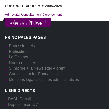
COPYRIGHT ALOREM © 2005-2024
Adn Digital Consultant en référencement
Valorisons l'Humain !
PRINCIPALES PAGES
Professionnels
Particuliers
Le Cabinet
Nous contacter
S’inscrire à la Newsletter Alorem
Contact pour les Formations
Mentions légales et infos administratives
LIENS DIRECTS
DeSI : Portail
Déposer mon CV