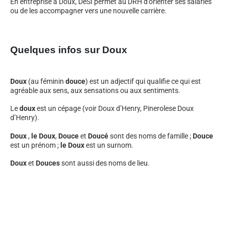
En entreprise à Doux, DeSI permet au DRH d’orienter ses salariés
ou de les accompagner vers une nouvelle carrière.
Quelques infos sur Doux
Doux
(au féminin
douce
) est un adjectif qui qualifie ce qui est
agréable aux sens, aux sensations ou aux sentiments.
Le
doux
est un cépage (voir Doux d’Henry, Pinerolese Doux
d’Henry).
Doux
,
le Doux
,
Douce
et
Doucé
sont des noms de famille ;
Douce
est un prénom ;
le Doux
est un surnom.
Doux
et
Douces
sont aussi des noms de lieu.