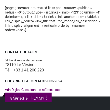
[page-generator-pro-related-links post_status= »publish »
radius= »0″ output_type= »list_links » limit= »123″ columns= »4″
delimiter= », » link_title= »%title% » link_anchor_title= »%title% »
link_display_order= »link_title,featured_image,link_description »
link_display_alignment= »vertical » orderby= »name »
order= »asc »]
CONTACT DETAILS
51 bis Avenue de Lorraine
78110 Le Vésinet
Tél : +33 1 41 200 220
COPYRIGHT ALOREM © 2005-2024
Adn Digital Consultant en référencement
Valorisons l'Humain !