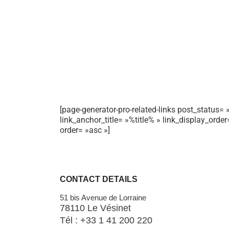
[page-generator-pro-related-links post_status= »
link_anchor_title= »%title% » link_display_orde
order= »asc »]
CONTACT DETAILS
51 bis Avenue de Lorraine
78110 Le Vésinet
Tél : +33 1 41 200 220