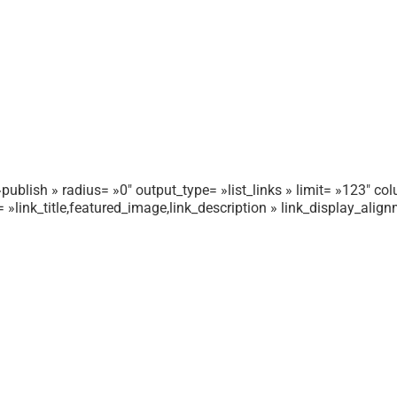
publish » radius= »0″ output_type= »list_links » limit= »123″ colu
r= »link_title,featured_image,link_description » link_display_ali