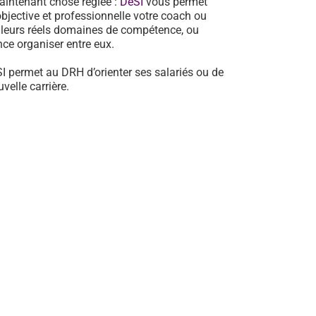
aintenant chose réglée :
DeSI
vous permet
jective et professionnelle votre coach ou
e leurs réels domaines de compétence, ou
ance organiser entre eux.
SI permet au DRH d’orienter ses salariés ou de
elle carrière.