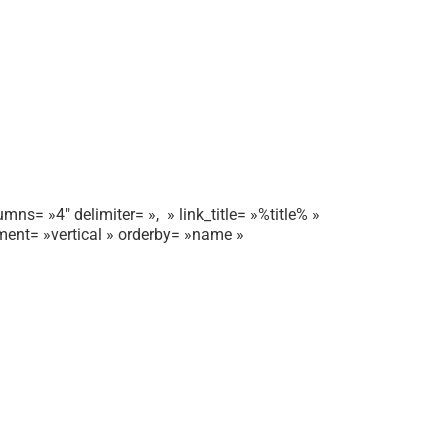
mns= »4″ delimiter= », » link_title= »%title% »
gnment= »vertical » orderby= »name »