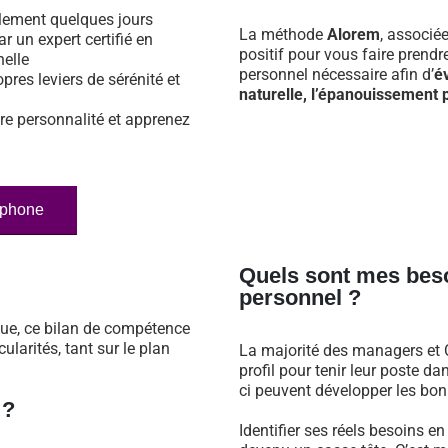
ulement quelques jours
La méthode
Alorem
, associé
ar un expert certifié en
positif pour vous faire prend
nelle
personnel nécessaire afin d’
é
opres leviers de sérénité et
naturelle, l’épanouissement p
re personnalité et apprenez
éphone
Quels sont mes bes
personnel ?
que, ce bilan de compétence
larités, tant sur le plan
La majorité des managers et C
profil pour tenir leur poste 
ci peuvent développer les bonn
 ?
Identifier ses réels besoins e