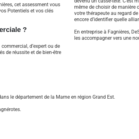
devenu un casse-tête. C’est m
nières, cet assessment vous
même de choisir de manière ob
os Potentiels et vos clés
votre thérapeute au regard d
encore d’identifier quelle alli
rciale ?
En entreprise à Fagnières, De
les accompagner vers une nouv
l commercial, d’expert ou de
 de réussite et de bien-être
ans le département de la Marne en région Grand Est.
agnérotes.