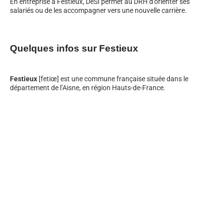
En entreprise à Festieux, DeSI permet au DRH d’orienter ses
salariés ou de les accompagner vers une nouvelle carrière.
Quelques infos sur Festieux
Festieux
[fetiœ] est une commune française située dans le
département de l’Aisne, en région Hauts-de-France.