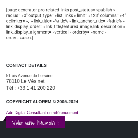
[page-generator-pro-related-links post_status= »publish »
radius= »0″ output_type= »list_links » limit= »123″ columns= »4″
delimiter= », » link_title= »%title% » link_anchor_title= »%title% »
link_display_order= »link_title,featured_image,link_description »
link_display_alignment= »vertical » orderby= »name »
order= »asc »]
CONTACT DETAILS
51 bis Avenue de Lorraine
78110 Le Vésinet
Tél : +33 1 41 200 220
COPYRIGHT ALOREM © 2005-2024
Adn Digital Consultant en référencement
Valorisons l'Humain !