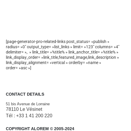
[page-generator-pro-related-links post_status= »publish »
radius= »0″ output_type= »list_links » limit= »123″ columns= »4″
delimiter= », » link_title= »%title% » link_anchor_title= »%title% »
link_display_order= »link_title,featured_image,link_description »
link_display_alignment= »vertical » orderby= »name »
order= »asc »]
CONTACT DETAILS
51 bis Avenue de Lorraine
78110 Le Vésinet
Tél : +33 1 41 200 220
COPYRIGHT ALOREM © 2005-2024