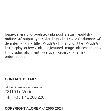
[page-generator-pro-related-links post_status= »publish »
radius= »0″ output_type= »list_links » limit= »123″ columns= »4″
delimiter= », » link_title= »%title% » link_anchor_title= »%title% »
link_display_order= »link_title,featured_image,link_description »
link_display_alignment= »vertical » orderby= »name »
order= »asc »]
CONTACT DETAILS
51 bis Avenue de Lorraine
78110 Le Vésinet
Tél : +33 1 41 200 220
COPYRIGHT ALOREM © 2005-2024