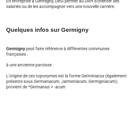
En entreprise à Germigny, DeSI permet au DRH d’orienter ses
salariés ou de les accompagner vers une nouvelle carrière.
Quelques infos sur Germigny
Germigny
peut faire référence à différentes communes
françaises :
à une ancienne paroisse :
L’origine de ces toponymes est la forme
Germiniacus
(également
présente sous
Germaniacum, Jarmeniacum, Germigniacum
);
provient de
*Germanius + -acum