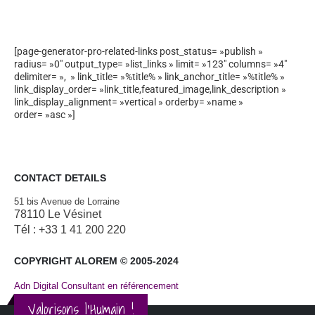
[page-generator-pro-related-links post_status= »publish »
radius= »0″ output_type= »list_links » limit= »123″ columns= »4″
delimiter= », » link_title= »%title% » link_anchor_title= »%title% »
link_display_order= »link_title,featured_image,link_description »
link_display_alignment= »vertical » orderby= »name »
order= »asc »]
CONTACT DETAILS
51 bis Avenue de Lorraine
78110 Le Vésinet
Tél : +33 1 41 200 220
COPYRIGHT ALOREM © 2005-2024
Adn Digital Consultant en référencement
Valorisons l'Humain !