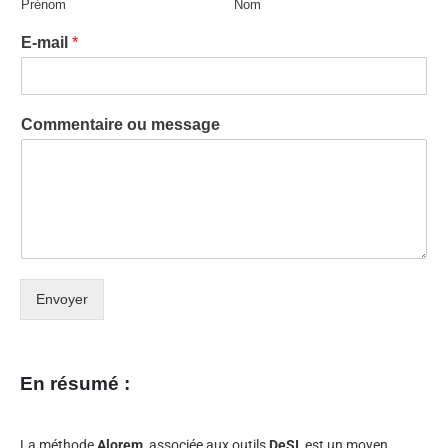
Prénom
Nom
E-mail
*
Commentaire ou message
Envoyer
En résumé :
La méthode
Alorem
, associée aux outils
DeSI
, est un moyen