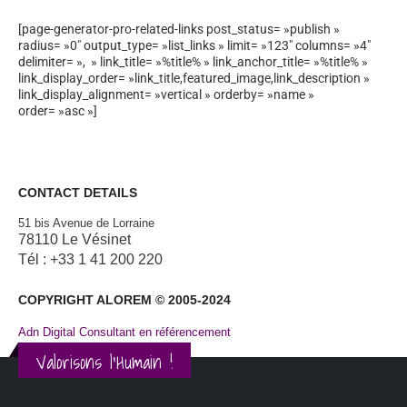
[page-generator-pro-related-links post_status= »publish »
radius= »0″ output_type= »list_links » limit= »123″ columns= »4″
delimiter= », » link_title= »%title% » link_anchor_title= »%title% »
link_display_order= »link_title,featured_image,link_description »
link_display_alignment= »vertical » orderby= »name »
order= »asc »]
CONTACT DETAILS
51 bis Avenue de Lorraine
78110 Le Vésinet
Tél : +33 1 41 200 220
COPYRIGHT ALOREM © 2005-2024
Adn Digital Consultant en référencement
Valorisons l'Humain !