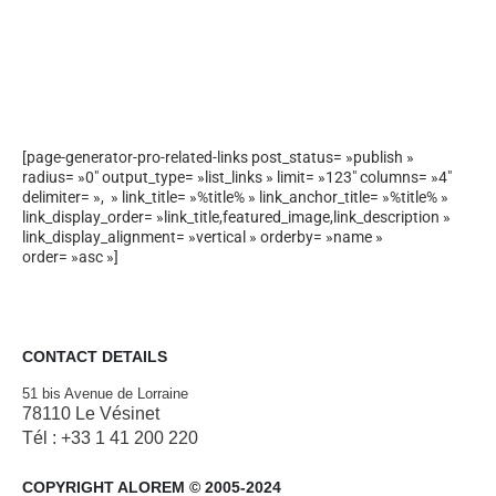
[page-generator-pro-related-links post_status= »publish »
radius= »0″ output_type= »list_links » limit= »123″ columns= »4″
delimiter= », » link_title= »%title% » link_anchor_title= »%title% »
link_display_order= »link_title,featured_image,link_description »
link_display_alignment= »vertical » orderby= »name »
order= »asc »]
CONTACT DETAILS
51 bis Avenue de Lorraine
78110 Le Vésinet
Tél : +33 1 41 200 220
COPYRIGHT ALOREM © 2005-2024