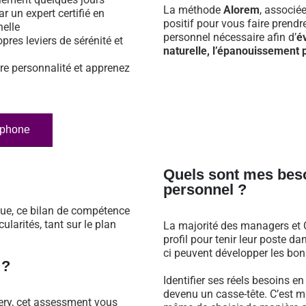
La méthode
Alorem
, associé
ar un expert certifié en
positif pour vous faire prend
nelle
personnel nécessaire afin d’
é
opres leviers de sérénité et
naturelle, l’épanouissement p
re personnalité et apprenez
éphone
Quels sont mes bes
personnel ?
que, ce bilan de compétence
larités, tant sur le plan
La majorité des managers et C
profil pour tenir leur poste 
ci peuvent développer les bonn
 ?
Identifier ses réels besoins e
devenu un casse-tête. C’est m
ery, cet assessment vous