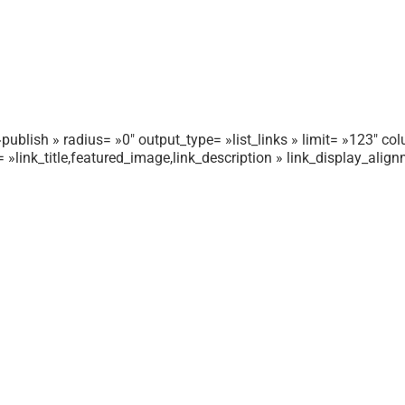
publish » radius= »0″ output_type= »list_links » limit= »123″ colu
r= »link_title,featured_image,link_description » link_display_ali