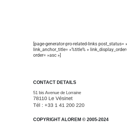
[page-generator-pro-related-links post_status= »
link_anchor_title= »%title% » link_display_orde
order= »asc »]
CONTACT DETAILS
51 bis Avenue de Lorraine
78110 Le Vésinet
Tél : +33 1 41 200 220
COPYRIGHT ALOREM © 2005-2024