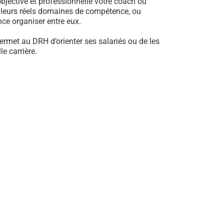
jective et professionnelle votre coach ou
e leurs réels domaines de compétence, ou
ance organiser entre eux.
ermet au DRH d’orienter ses salariés ou de les
e carrière.