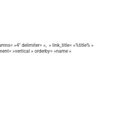
mns= »4″ delimiter= », » link_title= »%title% »
gnment= »vertical » orderby= »name »