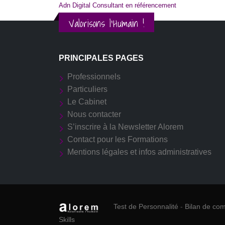
Adn Digital Consultant en référencement
Valorisons l'Humain !
PRINCIPALES PAGES
Professionnels
Particuliers
Le Cabinet
Nous contacter
S’inscrire à la Newsletter Alorem
Contact pour les Formations
Mentions légales et infos administratives
Test de Personnalité
-
Bilan de co
Skills