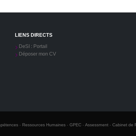
LIENS DIRECTS
DeSI : Portail
Déposer mon CV
mpétences
-
Ressources Humaines
-
GPEC
-
Assessment
-
Cabinet de 