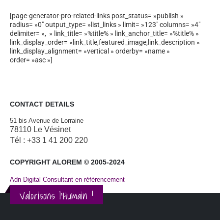
[page-generator-pro-related-links post_status= »publish »
radius= »0″ output_type= »list_links » limit= »123″ columns= »4″
delimiter= », » link_title= »%title% » link_anchor_title= »%title% »
link_display_order= »link_title,featured_image,link_description »
link_display_alignment= »vertical » orderby= »name »
order= »asc »]
CONTACT DETAILS
51 bis Avenue de Lorraine
78110 Le Vésinet
Tél : +33 1 41 200 220
COPYRIGHT ALOREM © 2005-2024
Adn Digital Consultant en référencement
Valorisons l'Humain !