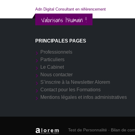
Adn Digital Consultant en référencement
Valorisons l'Humain !
PRINCIPALES PAGES
Professionnels
Particuliers
Le Cabinet
Nous contacter
S’inscrire à la Newsletter Alorem
Contact pour les Formations
Mentions légales et infos administratives
Test de Personnalité
-
Bilan de co