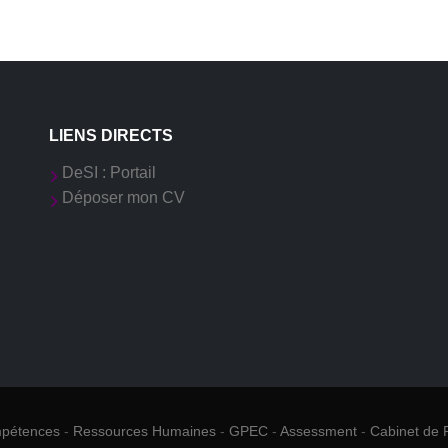
LIENS DIRECTS
DeSI : Portail
Déposer mon CV
mpétences
-
Ressources Humaines
-
GPEC
-
Assessment
-
Cabinet de 