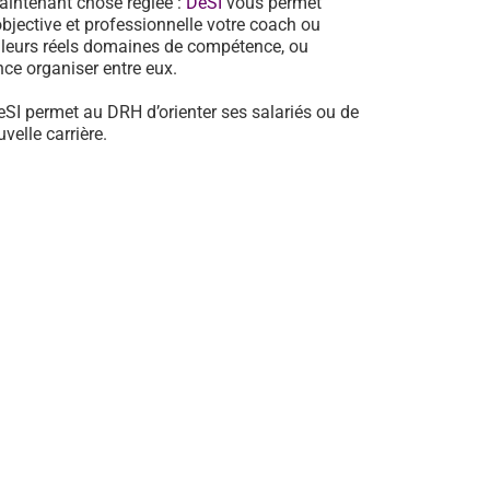
aintenant chose réglée :
DeSI
vous permet
jective et professionnelle votre coach ou
e leurs réels domaines de compétence, ou
ance organiser entre eux.
eSI permet au DRH d’orienter ses salariés ou de
elle carrière.