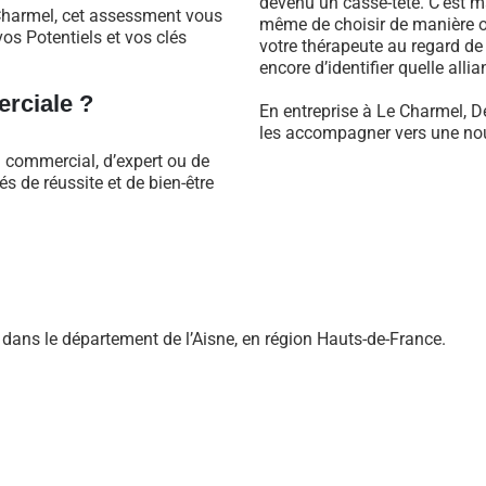
devenu un casse-tête. C’est m
Charmel, cet assessment vous
même de choisir de manière ob
os Potentiels et vos clés
votre thérapeute au regard d
encore d’identifier quelle alli
rciale ?
En entreprise à Le Charmel, D
les accompagner vers une nouv
l commercial, d’expert ou de
 de réussite et de bien-être
ans le département de l’Aisne, en région Hauts-de-France.