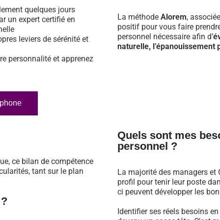
ulement quelques jours
La méthode
Alorem
, associé
ar un expert certifié en
positif pour vous faire prend
nelle
personnel nécessaire afin d’
é
opres leviers de sérénité et
naturelle, l’épanouissement p
re personnalité et apprenez
éphone
Quels sont mes bes
personnel ?
que, ce bilan de compétence
larités, tant sur le plan
La majorité des managers et C
profil pour tenir leur poste 
ci peuvent développer les bonn
 ?
Identifier ses réels besoins e