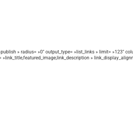
publish » radius= »0″ output_type= »list_links » limit= »123″ colu
r= »link_title,featured_image,link_description » link_display_ali