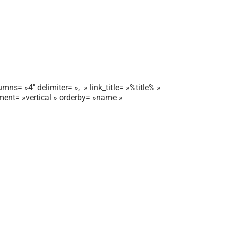
mns= »4″ delimiter= », » link_title= »%title% »
gnment= »vertical » orderby= »name »