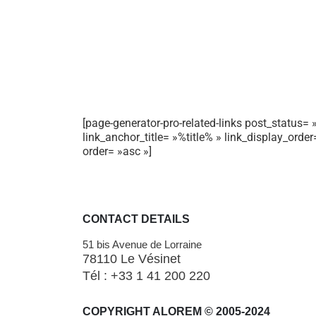
[page-generator-pro-related-links post_status= »
link_anchor_title= »%title% » link_display_orde
order= »asc »]
CONTACT DETAILS
51 bis Avenue de Lorraine
78110 Le Vésinet
Tél : +33 1 41 200 220
COPYRIGHT ALOREM © 2005-2024