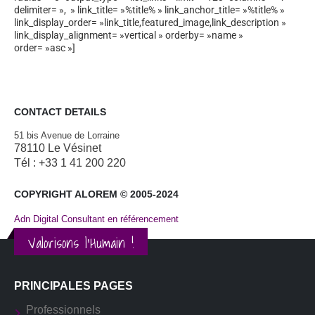
delimiter= », » link_title= »%title% » link_anchor_title= »%title% »
link_display_order= »link_title,featured_image,link_description »
link_display_alignment= »vertical » orderby= »name »
order= »asc »]
CONTACT DETAILS
51 bis Avenue de Lorraine
78110 Le Vésinet
Tél : +33 1 41 200 220
COPYRIGHT ALOREM © 2005-2024
Adn Digital Consultant en référencement
Valorisons l'Humain !
PRINCIPALES PAGES
Professionnels