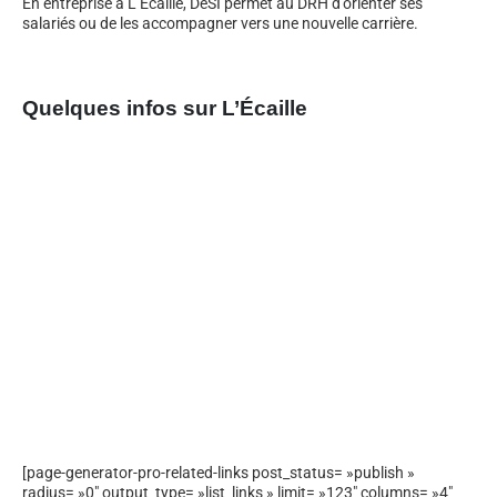
En entreprise à L’Écaille, DeSI permet au DRH d’orienter ses
salariés ou de les accompagner vers une nouvelle carrière.
Quelques infos sur L’Écaille
[page-generator-pro-related-links post_status= »publish »
radius= »0″ output_type= »list_links » limit= »123″ columns= »4″