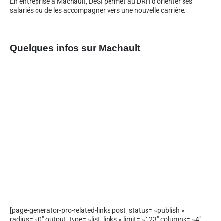
En entreprise à Machault, DeSI permet au DRH d’orienter ses
salariés ou de les accompagner vers une nouvelle carrière.
Quelques infos sur Machault
[page-generator-pro-related-links post_status= »publish »
radius= »0″ output_type= »list_links » limit= »123″ columns= »4″