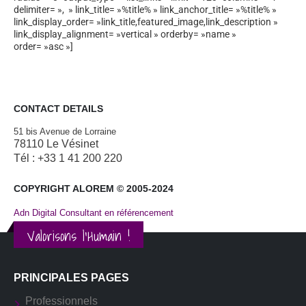
delimiter= », » link_title= »%title% » link_anchor_title= »%title% »
link_display_order= »link_title,featured_image,link_description »
link_display_alignment= »vertical » orderby= »name »
order= »asc »]
CONTACT DETAILS
51 bis Avenue de Lorraine
78110 Le Vésinet
Tél : +33 1 41 200 220
COPYRIGHT ALOREM © 2005-2024
Adn Digital Consultant en référencement
Valorisons l'Humain !
PRINCIPALES PAGES
Professionnels