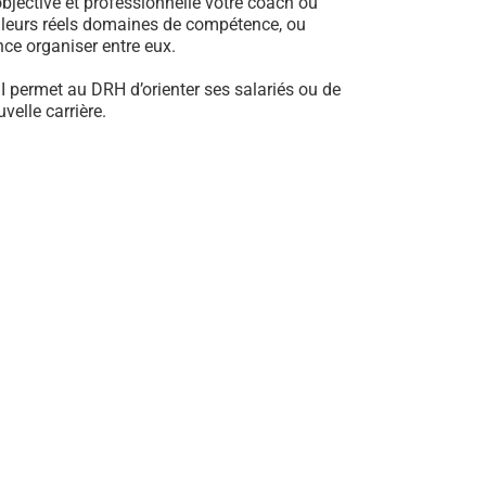
jective et professionnelle votre coach ou
e leurs réels domaines de compétence, ou
ance organiser entre eux.
I permet au DRH d’orienter ses salariés ou de
elle carrière.