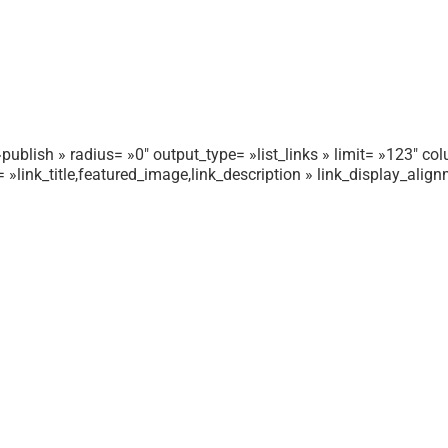
publish » radius= »0″ output_type= »list_links » limit= »123″ colu
r= »link_title,featured_image,link_description » link_display_ali