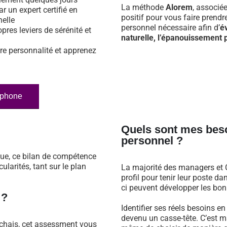
La méthode
Alorem
, associé
ar un expert certifié en
positif pour vous faire prend
nelle
personnel nécessaire afin d’
é
opres leviers de sérénité et
naturelle, l’épanouissement p
re personnalité et apprenez
éphone
Quels sont mes bes
personnel ?
que, ce bilan de compétence
larités, tant sur le plan
La majorité des managers et C
profil pour tenir leur poste 
ci peuvent développer les bonn
 ?
Identifier ses réels besoins e
devenu un casse-tête. C’est m
chais, cet assessment vous