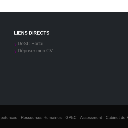
LIENS DIRECTS
DeSI : Portail
Déposer mon CV
mpétences
-
Ressources Humaines
-
GPEC
-
Assessment
-
Cabinet de 