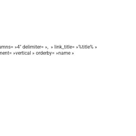
mns= »4″ delimiter= », » link_title= »%title% »
gnment= »vertical » orderby= »name »