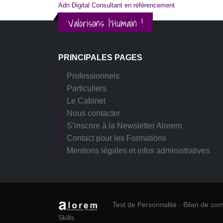
Adn Digital Consultant en référencement
Valorisons l'Humain !
PRINCIPALES PAGES
Professionnels
Particuliers
Le Cabinet
Nous contacter
S’inscrire à la Newsletter Alorem
Contact pour les Formations
Mentions légales et infos administratives
Test de Personnalité
-
Bilan de co
Skills