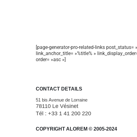
[page-generator-pro-related-links post_status= »
link_anchor_title= »%title% » link_display_orde
order= »asc »]
CONTACT DETAILS
51 bis Avenue de Lorraine
78110 Le Vésinet
Tél : +33 1 41 200 220
COPYRIGHT ALOREM © 2005-2024