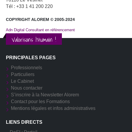
Tél : +33 1 41 200 220
COPYRIGHT ALOREM © 2005-2024
Adn Digital Consultant en référencement
Valorisons l'Humain !
PRINCIPALES PAGES
Professionnels
Particuliers
Le Cabinet
Nous contacter
S’inscrire à la Newsletter Alorem
Contact pour les Formations
Mentions légales et infos administratives
LIENS DIRECTS