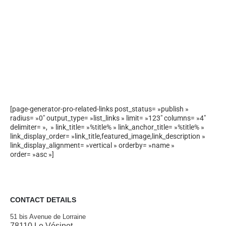
[page-generator-pro-related-links post_status= »publish »
radius= »0″ output_type= »list_links » limit= »123″ columns= »4″
delimiter= », » link_title= »%title% » link_anchor_title= »%title% »
link_display_order= »link_title,featured_image,link_description »
link_display_alignment= »vertical » orderby= »name »
order= »asc »]
CONTACT DETAILS
51 bis Avenue de Lorraine
78110 Le Vésinet