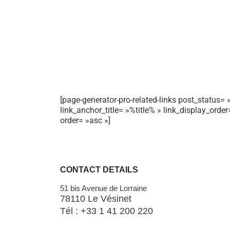
[page-generator-pro-related-links post_status= »
link_anchor_title= »%title% » link_display_orde
order= »asc »]
CONTACT DETAILS
51 bis Avenue de Lorraine
78110 Le Vésinet
Tél : +33 1 41 200 220