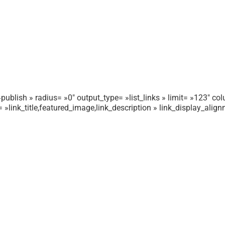
publish » radius= »0″ output_type= »list_links » limit= »123″ colu
r= »link_title,featured_image,link_description » link_display_ali