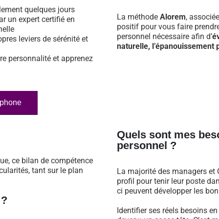
ulement quelques jours
La méthode
Alorem
, associé
ar un expert certifié en
positif pour vous faire prend
nelle
personnel nécessaire afin d’
é
opres leviers de sérénité et
naturelle, l’épanouissement p
re personnalité et apprenez
éphone
Quels sont mes bes
personnel ?
que, ce bilan de compétence
larités, tant sur le plan
La majorité des managers et C
profil pour tenir leur poste 
ci peuvent développer les bonn
 ?
Identifier ses réels besoins e