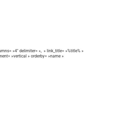
mns= »4″ delimiter= », » link_title= »%title% »
gnment= »vertical » orderby= »name »