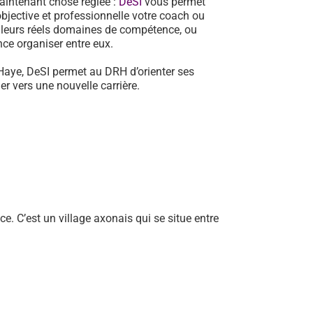
aintenant chose réglée :
DeSI
vous permet
jective et professionnelle votre coach ou
e leurs réels domaines de compétence, ou
ance organiser entre eux.
Haye, DeSI permet au DRH d’orienter ses
r vers une nouvelle carrière.
. C’est un village axonais qui se situe entre