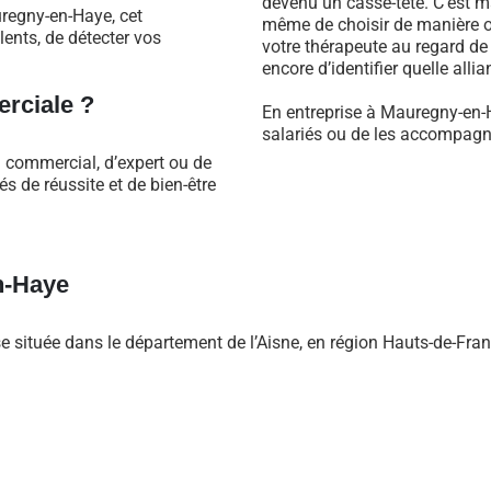
devenu un casse-tête. C’est m
regny-en-Haye, cet
même de choisir de manière ob
ents, de détecter vos
votre thérapeute au regard d
encore d’identifier quelle alli
rciale ?
En entreprise à Mauregny-en-
salariés ou de les accompagne
l commercial, d’expert ou de
 de réussite et de bien-être
n-Haye
ituée dans le département de l’Aisne, en région Hauts-de-France