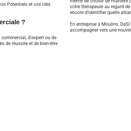
même de choisir de manière ob
os Potentiels et vos clés
votre thérapeute au regard d
encore d’identifier quelle alli
rciale ?
En entreprise à Moulins, DeSI
accompagner vers une nouvell
l commercial, d’expert ou de
 de réussite et de bien-être