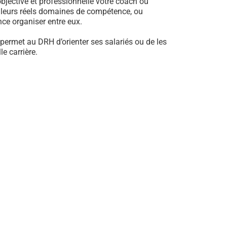
jective et professionnelle votre coach ou
e leurs réels domaines de compétence, ou
ance organiser entre eux.
 permet au DRH d’orienter ses salariés ou de les
e carrière.