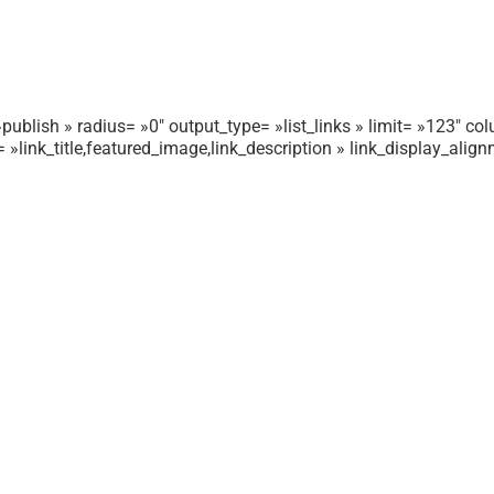
publish » radius= »0″ output_type= »list_links » limit= »123″ colu
r= »link_title,featured_image,link_description » link_display_ali