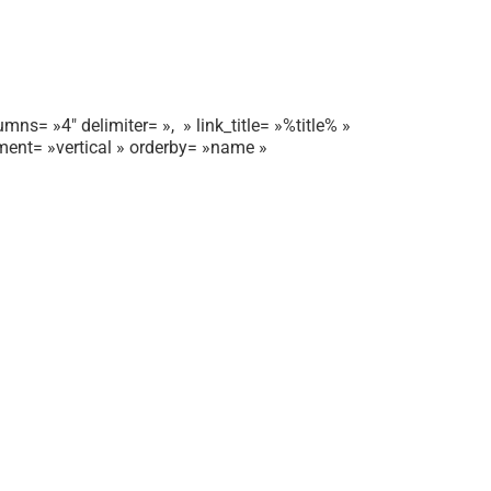
mns= »4″ delimiter= », » link_title= »%title% »
gnment= »vertical » orderby= »name »