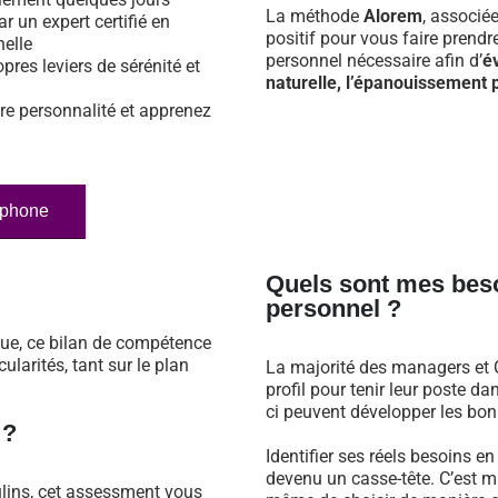
La méthode
Alorem
, associé
ar un expert certifié en
positif pour vous faire prend
nelle
personnel nécessaire afin d’
é
opres leviers de sérénité et
naturelle, l’épanouissement p
re personnalité et apprenez
éphone
Quels sont mes bes
personnel ?
que, ce bilan de compétence
larités, tant sur le plan
La majorité des managers et C
profil pour tenir leur poste 
ci peuvent développer les bonn
 ?
Identifier ses réels besoins e
devenu un casse-tête. C’est m
lins, cet assessment vous