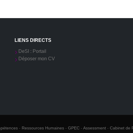
LIENS DIRECTS
DeSI : Portail
Déposer mon CV
mpétences
-
Ressources Humaines
-
GPEC
-
Assessment
-
Cabinet de 