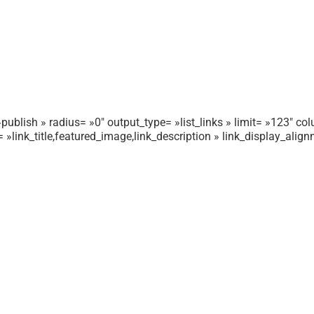
publish » radius= »0″ output_type= »list_links » limit= »123″ colu
r= »link_title,featured_image,link_description » link_display_ali