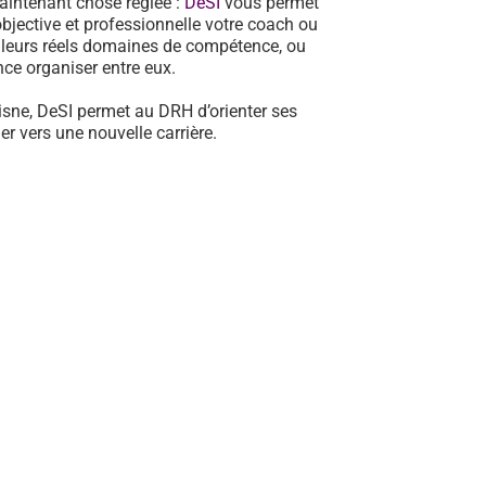
aintenant chose réglée :
DeSI
vous permet
jective et professionnelle votre coach ou
e leurs réels domaines de compétence, ou
ance organiser entre eux.
Aisne, DeSI permet au DRH d’orienter ses
r vers une nouvelle carrière.