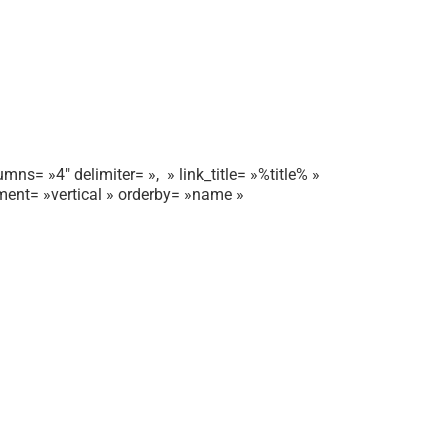
mns= »4″ delimiter= », » link_title= »%title% »
gnment= »vertical » orderby= »name »