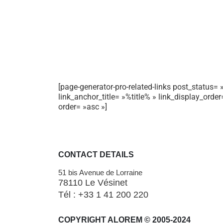
[page-generator-pro-related-links post_status= »
link_anchor_title= »%title% » link_display_orde
order= »asc »]
CONTACT DETAILS
51 bis Avenue de Lorraine
78110 Le Vésinet
Tél : +33 1 41 200 220
COPYRIGHT ALOREM © 2005-2024