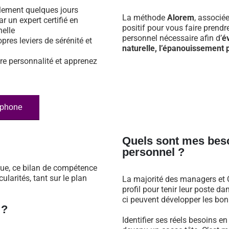
ulement quelques jours
La méthode
Alorem
, associé
ar un expert certifié en
positif pour vous faire prend
nelle
personnel nécessaire afin d’
é
opres leviers de sérénité et
naturelle, l’épanouissement p
re personnalité et apprenez
éphone
Quels sont mes bes
personnel ?
que, ce bilan de compétence
larités, tant sur le plan
La majorité des managers et C
profil pour tenir leur poste 
ci peuvent développer les bonn
 ?
Identifier ses réels besoins e