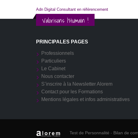
Adn Digital Consultant en référencement
Valorisons l'Humain !
PRINCIPALES PAGES
Professionnels
Particuliers
Le Cabinet
Nous contacter
S’inscrire à la Newsletter Alorem
Contact pour les Formations
Mentions légales et infos administratives
Test de Personnalité
-
Bilan de co