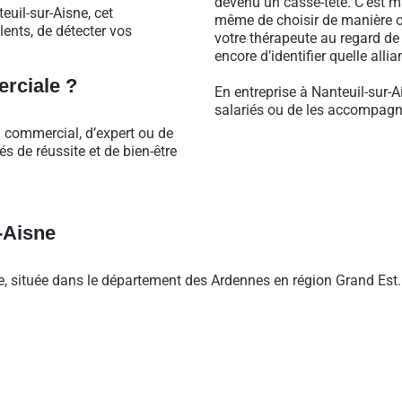
devenu un casse-tête. C’est m
uil-sur-Aisne, cet
même de choisir de manière ob
ents, de détecter vos
votre thérapeute au regard d
encore d’identifier quelle alli
rciale ?
En entreprise à Nanteuil-sur-
salariés ou de les accompagne
l commercial, d’expert ou de
 de réussite et de bien-être
-Aisne
 située dans le département des Ardennes en région Grand Est.