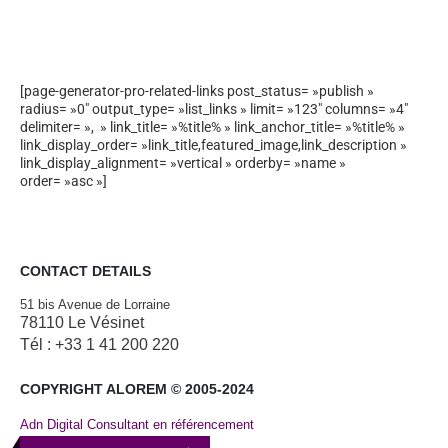
[page-generator-pro-related-links post_status= »publish »
radius= »0″ output_type= »list_links » limit= »123″ columns= »4″
delimiter= », » link_title= »%title% » link_anchor_title= »%title% »
link_display_order= »link_title,featured_image,link_description »
link_display_alignment= »vertical » orderby= »name »
order= »asc »]
CONTACT DETAILS
51 bis Avenue de Lorraine
78110 Le Vésinet
Tél : +33 1 41 200 220
COPYRIGHT ALOREM © 2005-2024
Adn Digital Consultant en référencement