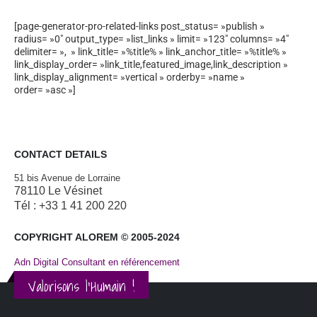
[page-generator-pro-related-links post_status= »publish »
radius= »0″ output_type= »list_links » limit= »123″ columns= »4″
delimiter= », » link_title= »%title% » link_anchor_title= »%title% »
link_display_order= »link_title,featured_image,link_description »
link_display_alignment= »vertical » orderby= »name »
order= »asc »]
CONTACT DETAILS
51 bis Avenue de Lorraine
78110 Le Vésinet
Tél : +33 1 41 200 220
COPYRIGHT ALOREM © 2005-2024
Adn Digital Consultant en référencement
Valorisons l'Humain !