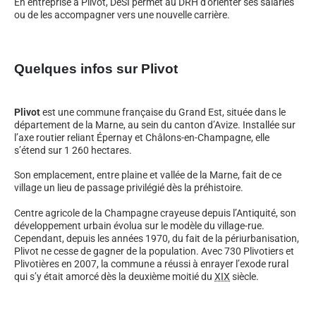
En entreprise à Plivot, DeSI permet au DRH d’orienter ses salariés
ou de les accompagner vers une nouvelle carrière.
Quelques infos sur Plivot
Plivot
est une commune française du Grand Est, située dans le
département de la Marne, au sein du canton d’Avize. Installée sur
l’axe routier reliant Épernay et Châlons-en-Champagne, elle
s’étend sur
1 260
hectares.
Son emplacement, entre plaine et vallée de la Marne, fait de ce
village un lieu de passage privilégié dès la préhistoire.
Centre agricole de la Champagne crayeuse depuis l’Antiquité, son
développement urbain évolua sur le modèle du village-rue.
Cependant, depuis les années 1970, du fait de la périurbanisation,
Plivot ne cesse de gagner de la population. Avec 730 Plivotiers et
Plivotières en 2007, la commune a réussi à enrayer l’exode rural
qui s’y était amorcé dès la deuxième moitié du
XIX
siècle.