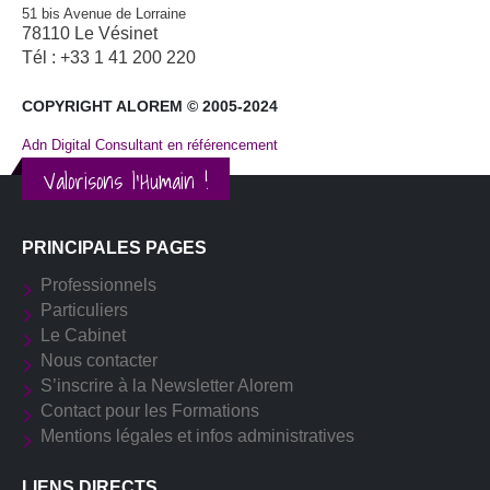
51 bis Avenue de Lorraine
78110 Le Vésinet
Tél : +33 1 41 200 220
COPYRIGHT ALOREM © 2005-2024
Adn Digital Consultant en référencement
Valorisons l'Humain !
PRINCIPALES PAGES
Professionnels
Particuliers
Le Cabinet
Nous contacter
S’inscrire à la Newsletter Alorem
Contact pour les Formations
Mentions légales et infos administratives
LIENS DIRECTS