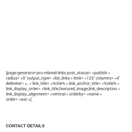
[page-generator-pro-related-links post_status= »publish »
radius= »0″ output_type= »list_links » limit= »123″ columns= »4″
delimiter= », » link_title= »%title% » link_anchor_title= »%title% »
link_display_order= »link_title,featured_image,link_description »
link_display_alignment= »vertical » orderby= »name »
order= »asc »]
CONTACT DETAILS