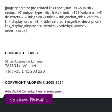
[page-generator-pro-related-links post_status= »publish »
radius= »0″ output_type= »list_links » limit= »123″ columns= »4″
delimiter= », » link_title= »%title% » link_anchor_title= »%title% »
link_display_order= »link_title,featured_image,link_description »
link_display_alignment= »vertical » orderby= »name »
order= »asc »]
CONTACT DETAILS
51 bis Avenue de Lorraine
78110 Le Vésinet
Tél : +33 1 41 200 220
COPYRIGHT ALOREM © 2005-2024
Adn Digital Consultant en référencement
Valorisons l'Humain !