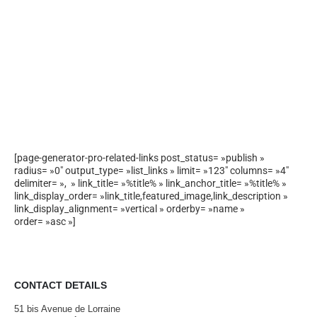
[page-generator-pro-related-links post_status= »publish »
radius= »0″ output_type= »list_links » limit= »123″ columns= »4″
delimiter= », » link_title= »%title% » link_anchor_title= »%title% »
link_display_order= »link_title,featured_image,link_description »
link_display_alignment= »vertical » orderby= »name »
order= »asc »]
CONTACT DETAILS
51 bis Avenue de Lorraine