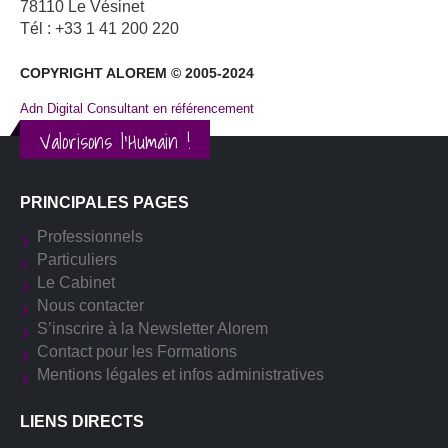
78110 Le Vésinet
Tél : +33 1 41 200 220
COPYRIGHT ALOREM © 2005-2024
Adn Digital Consultant en référencement
Valorisons l'Humain !
PRINCIPALES PAGES
Professionnels
Particuliers
Le Cabinet
Nous contacter
S’inscrire à la Newsletter Alorem
Contact pour les Formations
Mentions légales et infos administratives
LIENS DIRECTS